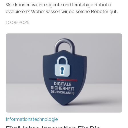
Wie können wir intelligente und lernfähige Roboter
evaluieren? Woher wissen wir, ob solche Roboter gut
sind in dem, was sie tun? Mit diesen Fragen beschäftigt
10.09.2025
sich CAVECORE – ein neues Marie Skłodowska-Curie
Doctoral Network, das an der Universität Bremen
koordiniert wird. Ab dem 1. September werden sich
über einen Zeitraum von vier Jahren insgesamt 15
Promovierende im Rahmen von CAVECORE mit
kognitiven Robotern beschäftigen – also mit Robotern,
die mittels Sensoren ihre Umgebung erfassen,
Informationen verarbeiten und häufig auch mit…
Informationstechnologie