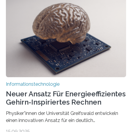
der Universität Bonn und der TH Köln gemeinsam mit
der MindPort GmbH eine neuartige, KI-gestützte
Lösung zur Erzeugung von Emotionen für realistische
Avatare. Gen-AIvatar entwickelt innovative und
kosteneffiziente Methoden, um lebensechte Avatare zu
erstellen. „Besonders wichtig ist uns eine ganzheitliche
Animation, bei der Stimme, Körperbewegung, Gestik
und Mimik im Einklang sind…
Informationstechnologie
Neuer Ansatz Für Energieeffizientes
Gehirn-Inspiriertes Rechnen
Physiker*innen der Universität Greifswald entwickeln
einen innovativen Ansatz für ein deutlich
energieeffizienteres Arbeiten von Computern. Ihr
15.09.2025