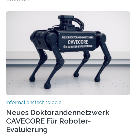
Lösungsweg ist inspiriert vom menschlichen Gehirn. Die
rasante Entwicklung der Künstlichen Intelligenz (KI)
stellt die heutige Computertechnik vor
Herausforderungen. Herkömmliche Silizium-
Prozessoren stoßen an ihre Grenzen: Sie verbrauchen
viel Energie, die Speicher- und Verarbeitungseinheiten
sind voneinander getrennt und die Datenübertragung
bremst komplexe Anwendungen aus. Da KI-Modelle
immer größer werden und riesige Datenmengen
verarbeiten müssen, steigt der Bedarf an neuen
Rechenarchitekturen. Neben Quantencomputern
rücken dabei insbesondere…
Informationstechnologie
Neues Doktorandennetzwerk
CAVECORE Für Roboter-
Evaluierung