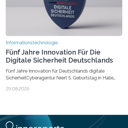
Informationstechnologie
Fünf Jahre Innovation Für Die
Digitale Sicherheit Deutschlands
Fünf Jahre Innovation für Deutschlands digitale
SicherheitCyberagentur feiert 5. Geburtstag in Halle
(Saale) – Politik, Wissenschaft und Wirtschaft würdigen
29.08.2025
ErfolgeDie Agentur für Innovation in der
Cybersicherheit GmbH (Cyberagentur) hat am 28.
August 2025 in Halle (Saale) ihr fünfjähriges Bestehen
gefeiert. Mit einem Rückblick auf fünf Jahre
Forschungsarbeit, politischen Grußworten und der
feierlichen Preisverleihung des Ideenwettbewerbs