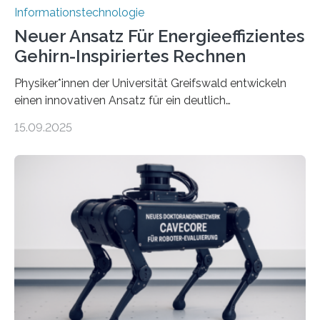
Informationstechnologie
Neuer Ansatz Für Energieeffizientes
Gehirn-Inspiriertes Rechnen
Physiker*innen der Universität Greifswald entwickeln
einen innovativen Ansatz für ein deutlich
energieeffizienteres Arbeiten von Computern. Ihr
15.09.2025
Lösungsweg ist inspiriert vom menschlichen Gehirn. Die
rasante Entwicklung der Künstlichen Intelligenz (KI)
stellt die heutige Computertechnik vor
Herausforderungen. Herkömmliche Silizium-
Prozessoren stoßen an ihre Grenzen: Sie verbrauchen
viel Energie, die Speicher- und Verarbeitungseinheiten
sind voneinander getrennt und die Datenübertragung
bremst komplexe Anwendungen aus. Da KI-Modelle
immer größer werden und riesige Datenmengen
verarbeiten müssen, steigt der Bedarf an neuen
Rechenarchitekturen. Neben Quantencomputern