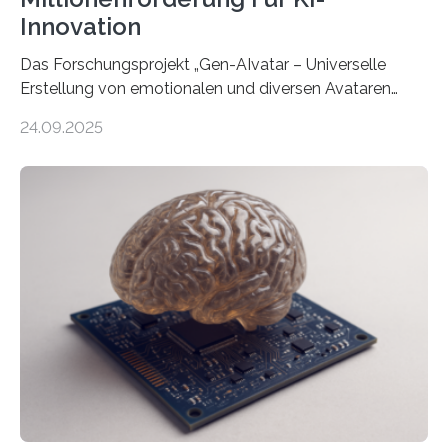
Innovation
Das Forschungsprojekt „Gen-AIvatar – Universelle
Erstellung von emotionalen und diversen Avataren
durch generative KI“ erhält eine NEXT.IN.NRW-
24.09.2025
Förderung in Höhe von rund 2 Millionen Euro. Dabei
entwickeln Wissenschaftlerinnen und Wissenschaftler
der Universität Bonn und der TH Köln gemeinsam mit
der MindPort GmbH eine neuartige, KI-gestützte
Lösung zur Erzeugung von Emotionen für realistische
Avatare. Gen-AIvatar entwickelt innovative und
kosteneffiziente Methoden, um lebensechte Avatare zu
erstellen. „Besonders wichtig ist uns eine ganzheitliche
Animation, bei der Stimme, Körperbewegung, Gestik
und Mimik im Einklang sind…