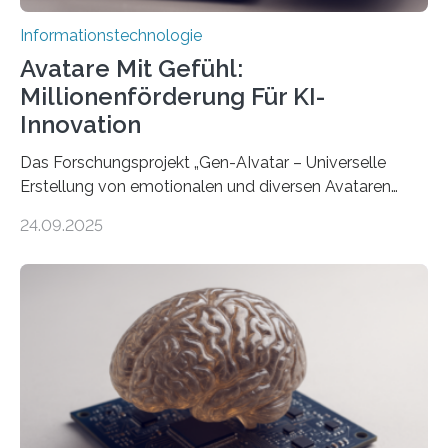
Informationstechnologie
Avatare Mit Gefühl:
Millionenförderung Für KI-
Innovation
Das Forschungsprojekt „Gen-AIvatar – Universelle
Erstellung von emotionalen und diversen Avataren
durch generative KI“ erhält eine NEXT.IN.NRW-
24.09.2025
Förderung in Höhe von rund 2 Millionen Euro. Dabei
entwickeln Wissenschaftlerinnen und Wissenschaftler
der Universität Bonn und der TH Köln gemeinsam mit
der MindPort GmbH eine neuartige, KI-gestützte
Lösung zur Erzeugung von Emotionen für realistische
Avatare. Gen-AIvatar entwickelt innovative und
kosteneffiziente Methoden, um lebensechte Avatare zu
erstellen. „Besonders wichtig ist uns eine ganzheitliche
Animation, bei der Stimme, Körperbewegung, Gestik