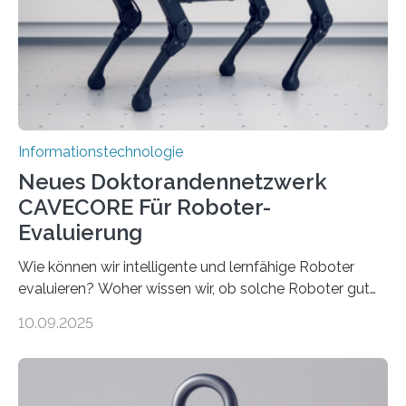
bremst komplexe Anwendungen aus. Da KI-Modelle
immer größer werden und riesige Datenmengen
verarbeiten müssen, steigt der Bedarf an neuen
Rechenarchitekturen. Neben Quantencomputern
rücken dabei insbesondere…
Informationstechnologie
Neues Doktorandennetzwerk
CAVECORE Für Roboter-
Evaluierung
Wie können wir intelligente und lernfähige Roboter
evaluieren? Woher wissen wir, ob solche Roboter gut
sind in dem, was sie tun? Mit diesen Fragen beschäftigt
10.09.2025
sich CAVECORE – ein neues Marie Skłodowska-Curie
Doctoral Network, das an der Universität Bremen
koordiniert wird. Ab dem 1. September werden sich
über einen Zeitraum von vier Jahren insgesamt 15