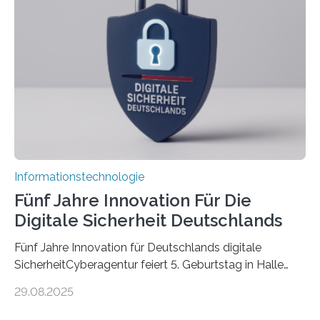
Promovierende im Rahmen von CAVECORE mit
kognitiven Robotern beschäftigen – also mit Robotern,
die mittels Sensoren ihre Umgebung erfassen,
Informationen verarbeiten und häufig auch mit…
Informationstechnologie
Fünf Jahre Innovation Für Die
Digitale Sicherheit Deutschlands
Fünf Jahre Innovation für Deutschlands digitale
SicherheitCyberagentur feiert 5. Geburtstag in Halle
(Saale) – Politik, Wissenschaft und Wirtschaft würdigen
29.08.2025
ErfolgeDie Agentur für Innovation in der
Cybersicherheit GmbH (Cyberagentur) hat am 28.