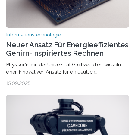
und Mimik im Einklang sind…
Informationstechnologie
Neuer Ansatz Für Energieeffizientes
Gehirn-Inspiriertes Rechnen
Physiker*innen der Universität Greifswald entwickeln
einen innovativen Ansatz für ein deutlich
energieeffizienteres Arbeiten von Computern. Ihr
15.09.2025
Lösungsweg ist inspiriert vom menschlichen Gehirn. Die
rasante Entwicklung der Künstlichen Intelligenz (KI)
stellt die heutige Computertechnik vor
Herausforderungen. Herkömmliche Silizium-
Prozessoren stoßen an ihre Grenzen: Sie verbrauchen
viel Energie, die Speicher- und Verarbeitungseinheiten
sind voneinander getrennt und die Datenübertragung