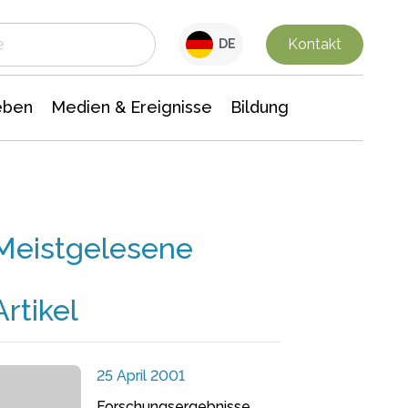
 Leben
Medien & Ereignisse
Interdisziplinäre Forschung
Veranstaltungsnachrichten
n Chemie
Gesellschaftswissenschaften
Kontakt
DE
eben
Medien & Ereignisse
Bildung
Meistgelesene
Artikel
25 April 2001
Forschungsergebnisse