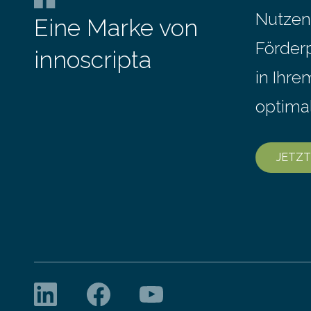
deutschen Autobahnen sind…
positive B
Nutzen
Eine Marke von
Vertreter*i
Förder
stellten si
innoscripta
in Ihr
optima
JETZT