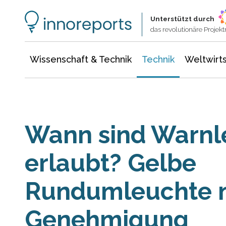
Wissenschaft & Technik
Informationstechnologie
Energie & Elektrotechnik
Unterstützt durch
das revolutionäre Proje
Wissenschaft & Technik
Technik
Weltwirts
Wann sind Warnl
erlaubt? Gelbe
Rundumleuchte n
Genehmigung