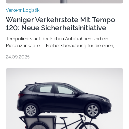
Verkehr Logistik
Weniger Verkehrstote Mit Tempo
120: Neue Sicherheitsinitiative
Tempolimits auf deutschen Autobahnen sind ein
Riesenzankapfel – Freiheitsberaubung für die einen,
lebensrettend für die anderen. Was stimmt denn nun?
24.09.2025
Nach rund 50 Jahren hat eine Wissenschaftlerin der
Ruhr-Universität Bochum nun erstmals neue belastbare
Daten gesammelt. Sie zeigen: Tempo 120 würde die
Unfälle mit Schwerverletzten um 26 Prozent senken,
die Zahl der Verkehrstoten sogar um 35 Prozent. Die
Studie ist in der Zeitschrift Transportation Research
Part A: Policy and Practice vom 5. August 2025 online
veröffentlicht. Die deutschen Autobahnen sind…