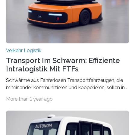
ziehen insgesamt eine positive Bilanz. Gemeinsam mit
Vertreter*innen der Stadt Frankfurt stellten sie am 15.
Mai 2025…
Verkehr Logistik
Transport Im Schwarm: Effiziente
Intralogistik Mit FTFs
Schwärme aus Fahrerlosen Transportfahrzeugen, die
miteinander kommunizieren und kooperieren, sollen in
Zukunft den Materialtransport in Fabriken verbessern.
More than 1 year ago
An dieser innovativen Idee arbeiten Forschende aus
Hannover und Nürnberg im Projekt „Orpheus“. Während
das Fraunhofer Institut für Integrierte Schaltungen IIS
die kommunikationstechnische Umsetzung erforscht,
untersucht das IPH – Institut für Integrierte Produktion