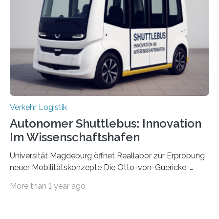
Hannover gGmbH anhand von
Materialflusssimulationen, ob die dezentrale Steuerung
effizienter ist als die zentrale Steuerung. Dafür sucht
das IPH noch Unternehmen, die Interesse daran haben,
am realen Beispiel ihrer Fabrik…
Verkehr Logistik
Autonomer Shuttlebus: Innovation
Im Wissenschaftshafen
Universität Magdeburg öffnet Reallabor zur Erprobung
neuer Mobilitätskonzepte Die Otto-von-Guericke-
Universität Magdeburg startet ein Reallabor zur
More than 1 year ago
Erforschung neuer Mobilitätskonzepte für Sachsen-
Anhalt. Im Rahmen des von der EU und dem Land
Sachsen-Anhalt geförderten Forschungsprojekts