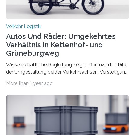
Verkehr Logistik
Autos Und Räder: Umgekehrtes
Verhältnis in Kettenhof- und
Grüneburgweg
Wissenschaftliche Begleitung zeigt differenziertes Bild
der Umgestaltung beider Verkehrsachsen, Verstetigung
wird empfohlen Um den Rad- und Fußverkehr zu
More than 1 year ago
fördern sowie die Wohn- und Aufenthaltsqualität zu
verbessern, führte die Stadt Frankfurt am Main ab 2022
Umgestaltungsmaßnahmen im Grüneburgweg sowie
an der Achse Kettenhofweg/Robert-Mayer-Straße
durch. Wie diese angenommen werden und was sie
bewirken, haben Forscher*innen der Frankfurt University
of Applied Sciences (Frankfurt UAS) untersucht und