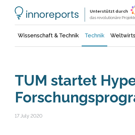
Wissenschaft & Technik
Informationstechnologie
Energie & Elektrotechnik
Unterstützt durch
das revolutionäre Proje
Wissenschaft & Technik
Technik
Weltwirts
TUM startet Hype
Forschungsprog
17 July 2020