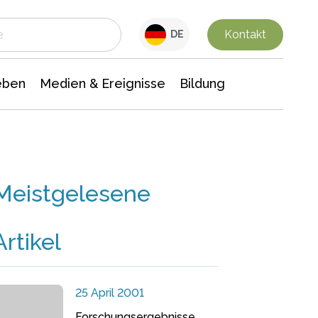
 Leben
Medien & Ereignisse
Interdisziplinäre Forschung
Veranstaltungsnachrichten
n Chemie
Gesellschaftswissenschaften
Kontakt
DE
eben
Medien & Ereignisse
Bildung
Meistgelesene
Artikel
25 April 2001
Forschungsergebnisse