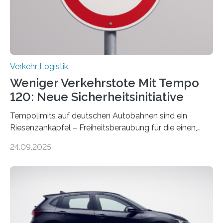
Verkehr Logistik
Weniger Verkehrstote Mit Tempo
120: Neue Sicherheitsinitiative
Tempolimits auf deutschen Autobahnen sind ein
Riesenzankapfel – Freiheitsberaubung für die einen,
lebensrettend für die anderen. Was stimmt denn nun?
24.09.2025
Nach rund 50 Jahren hat eine Wissenschaftlerin der
Ruhr-Universität Bochum nun erstmals neue belastbare
Daten gesammelt. Sie zeigen: Tempo 120 würde die
Unfälle mit Schwerverletzten um 26 Prozent senken,
die Zahl der Verkehrstoten sogar um 35 Prozent. Die
Studie ist in der Zeitschrift Transportation Research