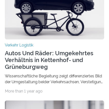
Part A: Policy and Practice vom 5. August 2025 online
veröffentlicht. Die deutschen Autobahnen sind…
Verkehr Logistik
Autos Und Räder: Umgekehrtes
Verhältnis in Kettenhof- und
Grüneburgweg
Wissenschaftliche Begleitung zeigt differenziertes Bild
der Umgestaltung beider Verkehrsachsen, Verstetigung
wird empfohlen Um den Rad- und Fußverkehr zu
More than 1 year ago
fördern sowie die Wohn- und Aufenthaltsqualität zu
verbessern, führte die Stadt Frankfurt am Main ab 2022
Umgestaltungsmaßnahmen im Grüneburgweg sowie