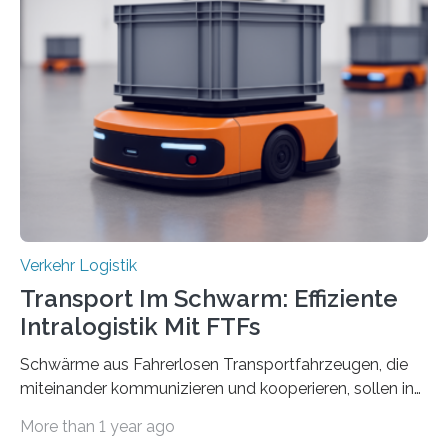
an der Achse Kettenhofweg/Robert-Mayer-Straße
durch. Wie diese angenommen werden und was sie
bewirken, haben Forscher*innen der Frankfurt University
of Applied Sciences (Frankfurt UAS) untersucht und
ziehen insgesamt eine positive Bilanz. Gemeinsam mit
Vertreter*innen der Stadt Frankfurt stellten sie am 15.
Mai 2025…
Verkehr Logistik
Transport Im Schwarm: Effiziente
Intralogistik Mit FTFs
Schwärme aus Fahrerlosen Transportfahrzeugen, die
miteinander kommunizieren und kooperieren, sollen in
Zukunft den Materialtransport in Fabriken verbessern.
More than 1 year ago
An dieser innovativen Idee arbeiten Forschende aus