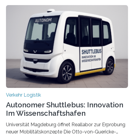
Hannover und Nürnberg im Projekt „Orpheus“. Während
das Fraunhofer Institut für Integrierte Schaltungen IIS
die kommunikationstechnische Umsetzung erforscht,
untersucht das IPH – Institut für Integrierte Produktion
Hannover gGmbH anhand von
Materialflusssimulationen, ob die dezentrale Steuerung
effizienter ist als die zentrale Steuerung. Dafür sucht
das IPH noch Unternehmen, die Interesse daran haben,
am realen Beispiel ihrer Fabrik…
Verkehr Logistik
Autonomer Shuttlebus: Innovation
Im Wissenschaftshafen
Universität Magdeburg öffnet Reallabor zur Erprobung
neuer Mobilitätskonzepte Die Otto-von-Guericke-