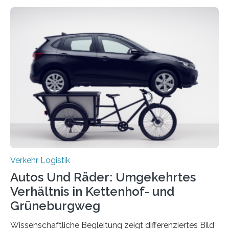
Ruhr-Universität Bochum nun erstmals neue belastbare
Daten gesammelt. Sie zeigen: Tempo 120 würde die
Unfälle mit Schwerverletzten um 26 Prozent senken,
die Zahl der Verkehrstoten sogar um 35 Prozent. Die
Studie ist in der Zeitschrift Transportation Research
Part A: Policy and Practice vom 5. August 2025 online
veröffentlicht. Die deutschen Autobahnen sind…
Verkehr Logistik
Autos Und Räder: Umgekehrtes
Verhältnis in Kettenhof- und
Grüneburgweg
Wissenschaftliche Begleitung zeigt differenziertes Bild