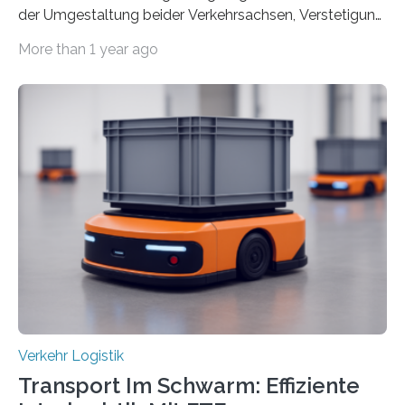
der Umgestaltung beider Verkehrsachsen, Verstetigung
wird empfohlen Um den Rad- und Fußverkehr zu
More than 1 year ago
fördern sowie die Wohn- und Aufenthaltsqualität zu
verbessern, führte die Stadt Frankfurt am Main ab 2022
Umgestaltungsmaßnahmen im Grüneburgweg sowie
an der Achse Kettenhofweg/Robert-Mayer-Straße
durch. Wie diese angenommen werden und was sie
bewirken, haben Forscher*innen der Frankfurt University
of Applied Sciences (Frankfurt UAS) untersucht und
ziehen insgesamt eine positive Bilanz. Gemeinsam mit
Vertreter*innen der Stadt Frankfurt stellten sie am 15.
Mai 2025…
Verkehr Logistik
Transport Im Schwarm: Effiziente