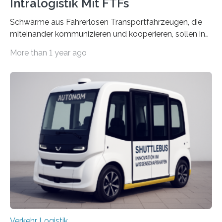
Intralogistik Mit FTFs
Schwärme aus Fahrerlosen Transportfahrzeugen, die
miteinander kommunizieren und kooperieren, sollen in
Zukunft den Materialtransport in Fabriken verbessern.
More than 1 year ago
An dieser innovativen Idee arbeiten Forschende aus
Hannover und Nürnberg im Projekt „Orpheus“. Während
das Fraunhofer Institut für Integrierte Schaltungen IIS
die kommunikationstechnische Umsetzung erforscht,
untersucht das IPH – Institut für Integrierte Produktion
Hannover gGmbH anhand von
Materialflusssimulationen, ob die dezentrale Steuerung
effizienter ist als die zentrale Steuerung. Dafür sucht
das IPH noch Unternehmen, die Interesse daran haben,
am realen Beispiel ihrer Fabrik…
Verkehr Logistik