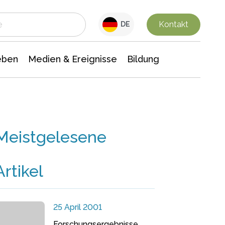
 Leben
Medien & Ereignisse
Interdisziplinäre Forschung
Veranstaltungsnachrichten
n Chemie
Gesellschaftswissenschaften
Kontakt
DE
eben
Medien & Ereignisse
Bildung
Meistgelesene
Artikel
25 April 2001
Forschungsergebnisse