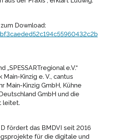
 aus der Praxis“, erklärt Ludwig.
U zum Download:
7cbf3caeded52c194c55960432c2b
d „SPESSARTregional e.V.“
Main-Kinzig e. V., cantus
hr Main-Kinzig GmbH, Kühne
p Deutschland GmbH und die
leitet.
ND fördert das BMDVI seit 2016
sprojekte für die digitale und