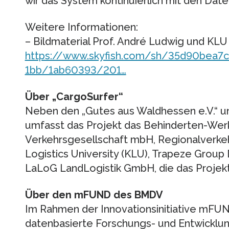
wir das System kontinuierlich mit den Daten
Weitere Informationen:
– Bildmaterial Prof. André Ludwig und KL
https://www.skyfish.com/sh/35d90bea
1bb/1ab60393/201…
Über „CargoSurfer“
Neben den „Gutes aus Waldhessen e.V.“ un
umfasst das Projekt das Behinderten-Werk 
Verkehrsgesellschaft mbH, Regionalverke
Logistics University (KLU), Trapeze Grou
LaLoG LandLogistik GmbH, die das Projekt 
Über den mFUND des BMDV
Im Rahmen der Innovationsinitiative mFU
datenbasierte Forschungs- und Entwicklung