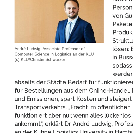
Person
von Güt
Paketen
Produkt
Strukt
lösen: 
André Ludwig, Associate Professor of
Computer Science in Logistics an der KLU
in Buss
(c) KLU/Christin Schwarzer
sodass 
werden
abseits der Städte Bedarf für funktioniere
für Bestellungen aus dem Online-Handel. I
und Emissionen, spart Kosten und steigert 
Transportverkehrs. „Fracht im öffentlich
funktioniert aber nur, wenn alles lückenlo
ankommt“, erklärt Dr. André Ludwig, Profess
an der Kühne Logistics University in Hamb