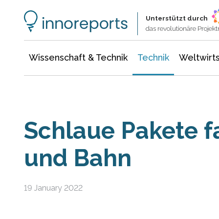
Wissenschaft & Technik
Informationstechnologie
Energie & Elektrotechnik
Unterstützt durch
das revolutionäre Proje
Wissenschaft & Technik
Technik
Weltwirts
Schlaue Pakete f
und Bahn
19 January 2022