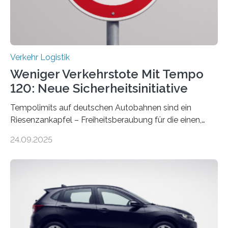
Verkehr Logistik
Weniger Verkehrstote Mit Tempo
120: Neue Sicherheitsinitiative
Tempolimits auf deutschen Autobahnen sind ein
Riesenzankapfel – Freiheitsberaubung für die einen,
lebensrettend für die anderen. Was stimmt denn nun?
24.09.2025
Nach rund 50 Jahren hat eine Wissenschaftlerin der
Ruhr-Universität Bochum nun erstmals neue belastbare
Daten gesammelt. Sie zeigen: Tempo 120 würde die
Unfälle mit Schwerverletzten um 26 Prozent senken,
die Zahl der Verkehrstoten sogar um 35 Prozent. Die
Studie ist in der Zeitschrift Transportation Research
Part A: Policy and Practice vom 5. August 2025 online