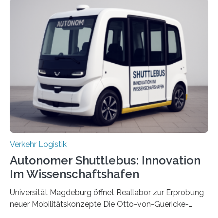
das Fraunhofer Institut für Integrierte Schaltungen IIS
die kommunikationstechnische Umsetzung erforscht,
untersucht das IPH – Institut für Integrierte Produktion
Hannover gGmbH anhand von
Materialflusssimulationen, ob die dezentrale Steuerung
effizienter ist als die zentrale Steuerung. Dafür sucht
das IPH noch Unternehmen, die Interesse daran haben,
am realen Beispiel ihrer Fabrik…
Verkehr Logistik
Autonomer Shuttlebus: Innovation
Im Wissenschaftshafen
Universität Magdeburg öffnet Reallabor zur Erprobung
neuer Mobilitätskonzepte Die Otto-von-Guericke-
Universität Magdeburg startet ein Reallabor zur