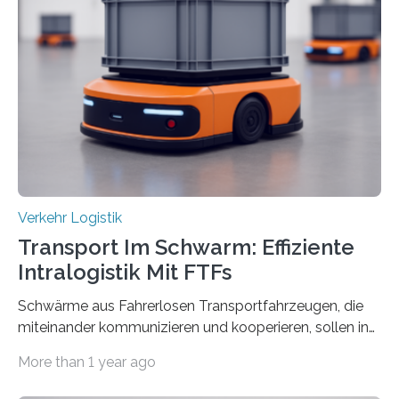
durch. Wie diese angenommen werden und was sie
bewirken, haben Forscher*innen der Frankfurt University
of Applied Sciences (Frankfurt UAS) untersucht und
ziehen insgesamt eine positive Bilanz. Gemeinsam mit
Vertreter*innen der Stadt Frankfurt stellten sie am 15.
Mai 2025…
Verkehr Logistik
Transport Im Schwarm: Effiziente
Intralogistik Mit FTFs
Schwärme aus Fahrerlosen Transportfahrzeugen, die
miteinander kommunizieren und kooperieren, sollen in
Zukunft den Materialtransport in Fabriken verbessern.
More than 1 year ago
An dieser innovativen Idee arbeiten Forschende aus
Hannover und Nürnberg im Projekt „Orpheus“. Während