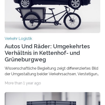
veröffentlicht. Die deutschen Autobahnen sind…
Verkehr Logistik
Autos Und Räder: Umgekehrtes
Verhältnis in Kettenhof- und
Grüneburgweg
Wissenschaftliche Begleitung zeigt differenziertes Bild
der Umgestaltung beider Verkehrsachsen, Verstetigung
wird empfohlen Um den Rad- und Fußverkehr zu
More than 1 year ago
fördern sowie die Wohn- und Aufenthaltsqualität zu
verbessern, führte die Stadt Frankfurt am Main ab 2022
Umgestaltungsmaßnahmen im Grüneburgweg sowie
an der Achse Kettenhofweg/Robert-Mayer-Straße