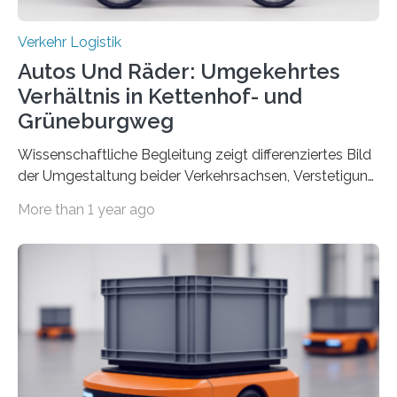
Verkehr Logistik
Autos Und Räder: Umgekehrtes
Verhältnis in Kettenhof- und
Grüneburgweg
Wissenschaftliche Begleitung zeigt differenziertes Bild
der Umgestaltung beider Verkehrsachsen, Verstetigung
wird empfohlen Um den Rad- und Fußverkehr zu
More than 1 year ago
fördern sowie die Wohn- und Aufenthaltsqualität zu
verbessern, führte die Stadt Frankfurt am Main ab 2022
Umgestaltungsmaßnahmen im Grüneburgweg sowie
an der Achse Kettenhofweg/Robert-Mayer-Straße
durch. Wie diese angenommen werden und was sie
bewirken, haben Forscher*innen der Frankfurt University
of Applied Sciences (Frankfurt UAS) untersucht und
ziehen insgesamt eine positive Bilanz. Gemeinsam mit
Vertreter*innen der Stadt Frankfurt stellten sie am 15.