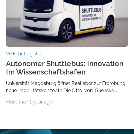
effizienter ist als die zentrale Steuerung. Dafür sucht
das IPH noch Unternehmen, die Interesse daran haben,
am realen Beispiel ihrer Fabrik…
Verkehr Logistik
Autonomer Shuttlebus: Innovation
Im Wissenschaftshafen
Universität Magdeburg öffnet Reallabor zur Erprobung
neuer Mobilitätskonzepte Die Otto-von-Guericke-
Universität Magdeburg startet ein Reallabor zur
More than 1 year ago
Erforschung neuer Mobilitätskonzepte für Sachsen-
Anhalt. Im Rahmen des von der EU und dem Land
Sachsen-Anhalt geförderten Forschungsprojekts
Intelligenter Mobilitätsraum im Quartier (IMIQ) wird im
Magdeburger Wissenschaftshafen der Einsatz