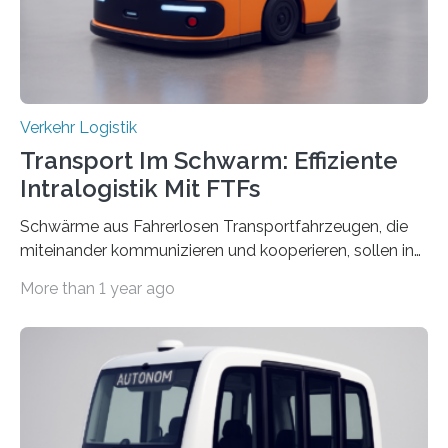
Mai 2025…
Verkehr Logistik
Transport Im Schwarm: Effiziente
Intralogistik Mit FTFs
Schwärme aus Fahrerlosen Transportfahrzeugen, die
miteinander kommunizieren und kooperieren, sollen in
Zukunft den Materialtransport in Fabriken verbessern.
More than 1 year ago
An dieser innovativen Idee arbeiten Forschende aus
Hannover und Nürnberg im Projekt „Orpheus“. Während
das Fraunhofer Institut für Integrierte Schaltungen IIS
die kommunikationstechnische Umsetzung erforscht,
untersucht das IPH – Institut für Integrierte Produktion
Hannover gGmbH anhand von
Materialflusssimulationen, ob die dezentrale Steuerung