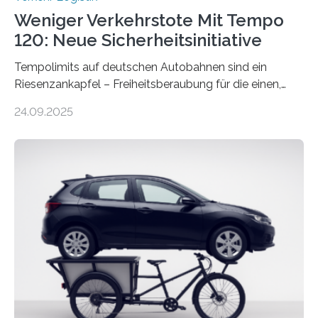
Weniger Verkehrstote Mit Tempo
120: Neue Sicherheitsinitiative
Tempolimits auf deutschen Autobahnen sind ein
Riesenzankapfel – Freiheitsberaubung für die einen,
lebensrettend für die anderen. Was stimmt denn nun?
24.09.2025
Nach rund 50 Jahren hat eine Wissenschaftlerin der
Ruhr-Universität Bochum nun erstmals neue belastbare
Daten gesammelt. Sie zeigen: Tempo 120 würde die
Unfälle mit Schwerverletzten um 26 Prozent senken,
die Zahl der Verkehrstoten sogar um 35 Prozent. Die
Studie ist in der Zeitschrift Transportation Research
Part A: Policy and Practice vom 5. August 2025 online
veröffentlicht. Die deutschen Autobahnen sind…