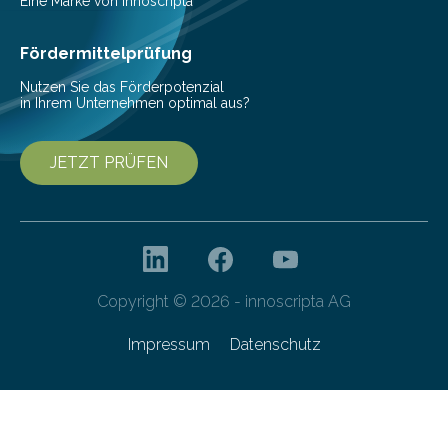
autonom fahrender E-Shuttlebus der nächsten
Eine Marke von innoscripta
Generation den Wissenschaftshafen mit dem Uni-
Campus und dem ÖPNV verbinden….
Fördermittelprüfung
Nutzen Sie das Förderpotenzial
in Ihrem Unternehmen optimal aus?
JETZT PRÜFEN
Copyright © 2026 - innoscripta AG
Impressum
Datenschutz