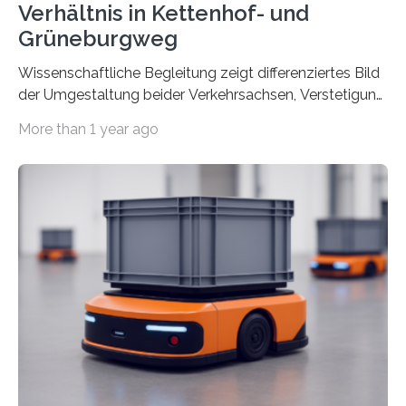
Verhältnis in Kettenhof- und
Grüneburgweg
Wissenschaftliche Begleitung zeigt differenziertes Bild
der Umgestaltung beider Verkehrsachsen, Verstetigung
wird empfohlen Um den Rad- und Fußverkehr zu
More than 1 year ago
fördern sowie die Wohn- und Aufenthaltsqualität zu
verbessern, führte die Stadt Frankfurt am Main ab 2022
Umgestaltungsmaßnahmen im Grüneburgweg sowie
an der Achse Kettenhofweg/Robert-Mayer-Straße
durch. Wie diese angenommen werden und was sie
bewirken, haben Forscher*innen der Frankfurt University
of Applied Sciences (Frankfurt UAS) untersucht und
ziehen insgesamt eine positive Bilanz. Gemeinsam mit
Vertreter*innen der Stadt Frankfurt stellten sie am 15.
Mai 2025…