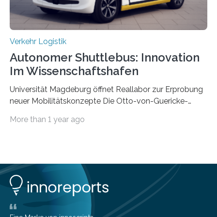
Verkehr Logistik
Autonomer Shuttlebus: Innovation
Im Wissenschaftshafen
Universität Magdeburg öffnet Reallabor zur Erprobung
neuer Mobilitätskonzepte Die Otto-von-Guericke-
Universität Magdeburg startet ein Reallabor zur
More than 1 year ago
Erforschung neuer Mobilitätskonzepte für Sachsen-
Anhalt. Im Rahmen des von der EU und dem Land
Sachsen-Anhalt geförderten Forschungsprojekts
Intelligenter Mobilitätsraum im Quartier (IMIQ) wird im
Magdeburger Wissenschaftshafen der Einsatz
autonomer Fahrzeuge und einer digitalen Infrastruktur,
der sich an den Bedürfnissen der Bewohnerinnen und
Bewohner orientiert, erprobt. Bereits ab 2027 soll ein