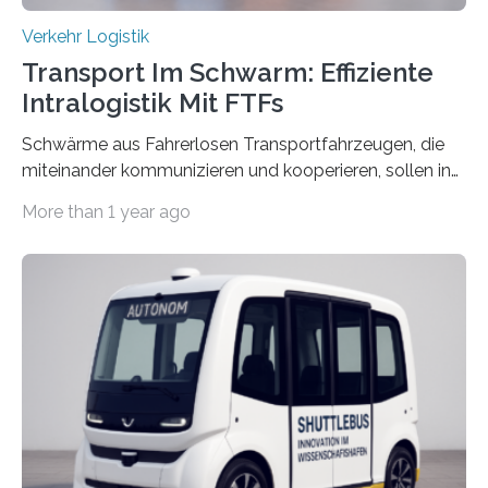
Verkehr Logistik
Transport Im Schwarm: Effiziente
Intralogistik Mit FTFs
Schwärme aus Fahrerlosen Transportfahrzeugen, die
miteinander kommunizieren und kooperieren, sollen in
Zukunft den Materialtransport in Fabriken verbessern.
More than 1 year ago
An dieser innovativen Idee arbeiten Forschende aus
Hannover und Nürnberg im Projekt „Orpheus“. Während
das Fraunhofer Institut für Integrierte Schaltungen IIS
die kommunikationstechnische Umsetzung erforscht,
untersucht das IPH – Institut für Integrierte Produktion
Hannover gGmbH anhand von
Materialflusssimulationen, ob die dezentrale Steuerung
effizienter ist als die zentrale Steuerung. Dafür sucht
das IPH noch Unternehmen, die Interesse daran haben,
am realen Beispiel ihrer Fabrik…