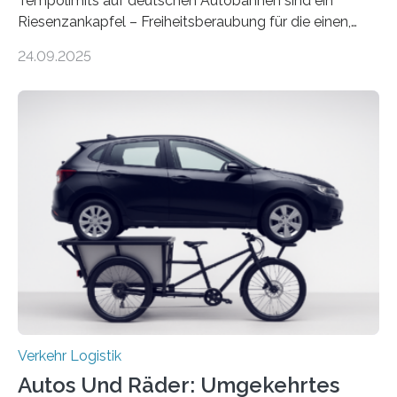
Tempolimits auf deutschen Autobahnen sind ein
Riesenzankapfel – Freiheitsberaubung für die einen,
lebensrettend für die anderen. Was stimmt denn nun?
24.09.2025
Nach rund 50 Jahren hat eine Wissenschaftlerin der
Ruhr-Universität Bochum nun erstmals neue belastbare
Daten gesammelt. Sie zeigen: Tempo 120 würde die
Unfälle mit Schwerverletzten um 26 Prozent senken,
die Zahl der Verkehrstoten sogar um 35 Prozent. Die
Studie ist in der Zeitschrift Transportation Research
Part A: Policy and Practice vom 5. August 2025 online
veröffentlicht. Die deutschen Autobahnen sind…
Verkehr Logistik
Autos Und Räder: Umgekehrtes