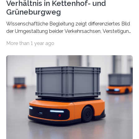
Verhältnis in Kettenhof- und
Grüneburgweg
Wissenschaftliche Begleitung zeigt differenziertes Bild
der Umgestaltung beider Verkehrsachsen, Verstetigung
wird empfohlen Um den Rad- und Fußverkehr zu
More than 1 year ago
fördern sowie die Wohn- und Aufenthaltsqualität zu
verbessern, führte die Stadt Frankfurt am Main ab 2022
Umgestaltungsmaßnahmen im Grüneburgweg sowie
an der Achse Kettenhofweg/Robert-Mayer-Straße
durch. Wie diese angenommen werden und was sie
bewirken, haben Forscher*innen der Frankfurt University
of Applied Sciences (Frankfurt UAS) untersucht und
ziehen insgesamt eine positive Bilanz. Gemeinsam mit
Vertreter*innen der Stadt Frankfurt stellten sie am 15.
Mai 2025…