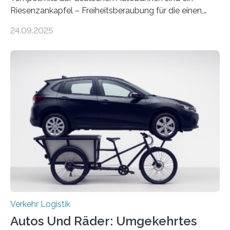
Riesenzankapfel – Freiheitsberaubung für die einen,
lebensrettend für die anderen. Was stimmt denn nun?
24.09.2025
Nach rund 50 Jahren hat eine Wissenschaftlerin der
Ruhr-Universität Bochum nun erstmals neue belastbare
Daten gesammelt. Sie zeigen: Tempo 120 würde die
Unfälle mit Schwerverletzten um 26 Prozent senken,
die Zahl der Verkehrstoten sogar um 35 Prozent. Die
Studie ist in der Zeitschrift Transportation Research
Part A: Policy and Practice vom 5. August 2025 online
veröffentlicht. Die deutschen Autobahnen sind…
Verkehr Logistik
Autos Und Räder: Umgekehrtes