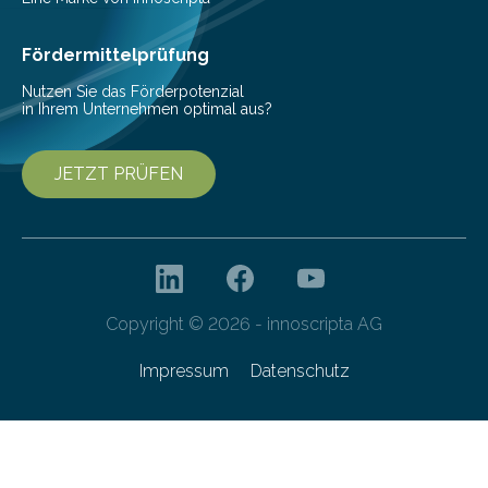
Generation den Wissenschaftshafen mit dem Uni-
Campus und dem ÖPNV verbinden….
Fördermittelprüfung
Nutzen Sie das Förderpotenzial
in Ihrem Unternehmen optimal aus?
JETZT PRÜFEN
Copyright © 2026 - innoscripta AG
Impressum
Datenschutz