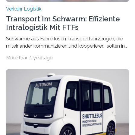
Verkehr Logistik
Transport Im Schwarm: Effiziente
Intralogistik Mit FTFs
Schwärme aus Fahrerlosen Transportfahrzeugen, die
miteinander kommunizieren und kooperieren, sollen in
Zukunft den Materialtransport in Fabriken verbessern.
More than 1 year ago
An dieser innovativen Idee arbeiten Forschende aus
Hannover und Nürnberg im Projekt „Orpheus“. Während
das Fraunhofer Institut für Integrierte Schaltungen IIS
die kommunikationstechnische Umsetzung erforscht,
untersucht das IPH – Institut für Integrierte Produktion
Hannover gGmbH anhand von
Materialflusssimulationen, ob die dezentrale Steuerung
effizienter ist als die zentrale Steuerung. Dafür sucht
das IPH noch Unternehmen, die Interesse daran haben,
am realen Beispiel ihrer Fabrik…