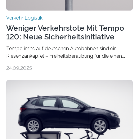
Verkehr Logistik
Weniger Verkehrstote Mit Tempo
120: Neue Sicherheitsinitiative
Tempolimits auf deutschen Autobahnen sind ein
Riesenzankapfel – Freiheitsberaubung für die einen,
lebensrettend für die anderen. Was stimmt denn nun?
24.09.2025
Nach rund 50 Jahren hat eine Wissenschaftlerin der
Ruhr-Universität Bochum nun erstmals neue belastbare
Daten gesammelt. Sie zeigen: Tempo 120 würde die
Unfälle mit Schwerverletzten um 26 Prozent senken,
die Zahl der Verkehrstoten sogar um 35 Prozent. Die
Studie ist in der Zeitschrift Transportation Research
Part A: Policy and Practice vom 5. August 2025 online
veröffentlicht. Die deutschen Autobahnen sind…