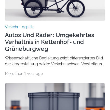
Verkehr Logistik
Autos Und Räder: Umgekehrtes
Verhältnis in Kettenhof- und
Grüneburgweg
Wissenschaftliche Begleitung zeigt differenziertes Bild
der Umgestaltung beider Verkehrsachsen, Verstetigung
wird empfohlen Um den Rad- und Fußverkehr zu
More than 1 year ago
fördern sowie die Wohn- und Aufenthaltsqualität zu
verbessern, führte die Stadt Frankfurt am Main ab 2022
Umgestaltungsmaßnahmen im Grüneburgweg sowie
an der Achse Kettenhofweg/Robert-Mayer-Straße
durch. Wie diese angenommen werden und was sie
bewirken, haben Forscher*innen der Frankfurt University