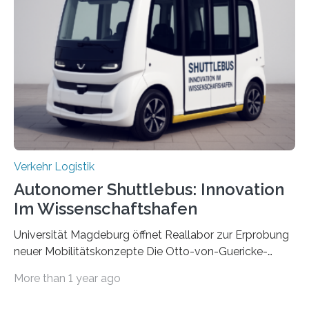
untersucht das IPH – Institut für Integrierte Produktion
Hannover gGmbH anhand von
Materialflusssimulationen, ob die dezentrale Steuerung
effizienter ist als die zentrale Steuerung. Dafür sucht
das IPH noch Unternehmen, die Interesse daran haben,
am realen Beispiel ihrer Fabrik…
Verkehr Logistik
Autonomer Shuttlebus: Innovation
Im Wissenschaftshafen
Universität Magdeburg öffnet Reallabor zur Erprobung
neuer Mobilitätskonzepte Die Otto-von-Guericke-
Universität Magdeburg startet ein Reallabor zur
More than 1 year ago
Erforschung neuer Mobilitätskonzepte für Sachsen-
Anhalt. Im Rahmen des von der EU und dem Land