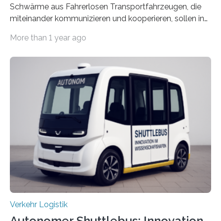
Schwärme aus Fahrerlosen Transportfahrzeugen, die
miteinander kommunizieren und kooperieren, sollen in
Zukunft den Materialtransport in Fabriken verbessern.
More than 1 year ago
An dieser innovativen Idee arbeiten Forschende aus
Hannover und Nürnberg im Projekt „Orpheus“. Während
das Fraunhofer Institut für Integrierte Schaltungen IIS
die kommunikationstechnische Umsetzung erforscht,
untersucht das IPH – Institut für Integrierte Produktion
Hannover gGmbH anhand von
Materialflusssimulationen, ob die dezentrale Steuerung
effizienter ist als die zentrale Steuerung. Dafür sucht
das IPH noch Unternehmen, die Interesse daran haben,
am realen Beispiel ihrer Fabrik…
Verkehr Logistik
Autonomer Shuttlebus: Innovation