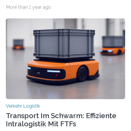
wird empfohlen Um den Rad- und Fußverkehr zu
More than 1 year ago
fördern sowie die Wohn- und Aufenthaltsqualität zu
verbessern, führte die Stadt Frankfurt am Main ab 2022
Umgestaltungsmaßnahmen im Grüneburgweg sowie
an der Achse Kettenhofweg/Robert-Mayer-Straße
durch. Wie diese angenommen werden und was sie
bewirken, haben Forscher*innen der Frankfurt University
of Applied Sciences (Frankfurt UAS) untersucht und
ziehen insgesamt eine positive Bilanz. Gemeinsam mit
Vertreter*innen der Stadt Frankfurt stellten sie am 15.
Mai 2025…
Verkehr Logistik
Transport Im Schwarm: Effiziente
Intralogistik Mit FTFs