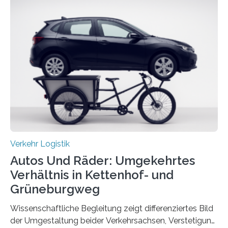
Daten gesammelt. Sie zeigen: Tempo 120 würde die
Unfälle mit Schwerverletzten um 26 Prozent senken,
die Zahl der Verkehrstoten sogar um 35 Prozent. Die
Studie ist in der Zeitschrift Transportation Research
Part A: Policy and Practice vom 5. August 2025 online
veröffentlicht. Die deutschen Autobahnen sind…
Verkehr Logistik
Autos Und Räder: Umgekehrtes
Verhältnis in Kettenhof- und
Grüneburgweg
Wissenschaftliche Begleitung zeigt differenziertes Bild
der Umgestaltung beider Verkehrsachsen, Verstetigung