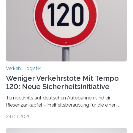
Verkehr Logistik
Weniger Verkehrstote Mit Tempo
120: Neue Sicherheitsinitiative
Tempolimits auf deutschen Autobahnen sind ein
Riesenzankapfel – Freiheitsberaubung für die einen,
lebensrettend für die anderen. Was stimmt denn nun?
24.09.2025
Nach rund 50 Jahren hat eine Wissenschaftlerin der
Ruhr-Universität Bochum nun erstmals neue belastbare