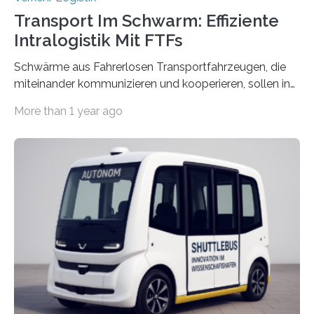
Transport Im Schwarm: Effiziente
Intralogistik Mit FTFs
Schwärme aus Fahrerlosen Transportfahrzeugen, die
miteinander kommunizieren und kooperieren, sollen in
Zukunft den Materialtransport in Fabriken verbessern.
More than 1 year ago
An dieser innovativen Idee arbeiten Forschende aus
Hannover und Nürnberg im Projekt „Orpheus“. Während
das Fraunhofer Institut für Integrierte Schaltungen IIS
die kommunikationstechnische Umsetzung erforscht,
untersucht das IPH – Institut für Integrierte Produktion
Hannover gGmbH anhand von
Materialflusssimulationen, ob die dezentrale Steuerung
effizienter ist als die zentrale Steuerung. Dafür sucht
das IPH noch Unternehmen, die Interesse daran haben,
am realen Beispiel ihrer Fabrik…