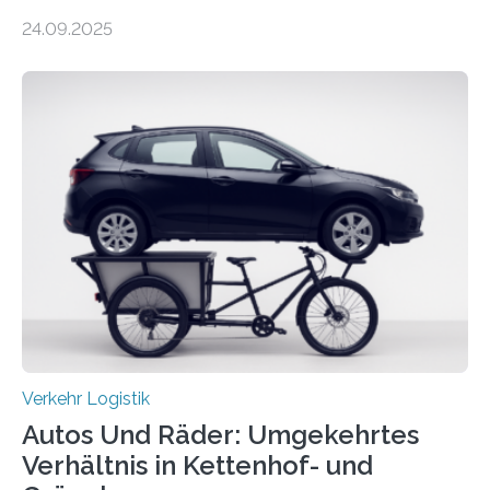
lebensrettend für die anderen. Was stimmt denn nun?
24.09.2025
Nach rund 50 Jahren hat eine Wissenschaftlerin der
Ruhr-Universität Bochum nun erstmals neue belastbare
Daten gesammelt. Sie zeigen: Tempo 120 würde die
Unfälle mit Schwerverletzten um 26 Prozent senken,
die Zahl der Verkehrstoten sogar um 35 Prozent. Die
Studie ist in der Zeitschrift Transportation Research
Part A: Policy and Practice vom 5. August 2025 online
veröffentlicht. Die deutschen Autobahnen sind…
Verkehr Logistik
Autos Und Räder: Umgekehrtes
Verhältnis in Kettenhof- und