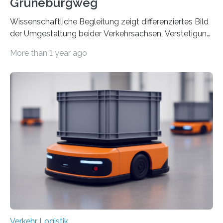
Grüneburgweg
Wissenschaftliche Begleitung zeigt differenziertes Bild
der Umgestaltung beider Verkehrsachsen, Verstetigung
wird empfohlen Um den Rad- und Fußverkehr zu
More than 1 year ago
fördern sowie die Wohn- und Aufenthaltsqualität zu
verbessern, führte die Stadt Frankfurt am Main ab 2022
Umgestaltungsmaßnahmen im Grüneburgweg sowie
an der Achse Kettenhofweg/Robert-Mayer-Straße
durch. Wie diese angenommen werden und was sie
bewirken, haben Forscher*innen der Frankfurt University
of Applied Sciences (Frankfurt UAS) untersucht und
ziehen insgesamt eine positive Bilanz. Gemeinsam mit
Vertreter*innen der Stadt Frankfurt stellten sie am 15.
Mai 2025…
Verkehr Logistik