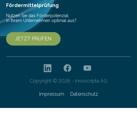
Campus und dem ÖPNV verbinden….
Fördermittelprüfung
Nutzen Sie das Förderpotenzial
in Ihrem Unternehmen optimal aus?
JETZT PRÜFEN
Copyright © 2026 - innoscripta AG
Impressum
Datenschutz