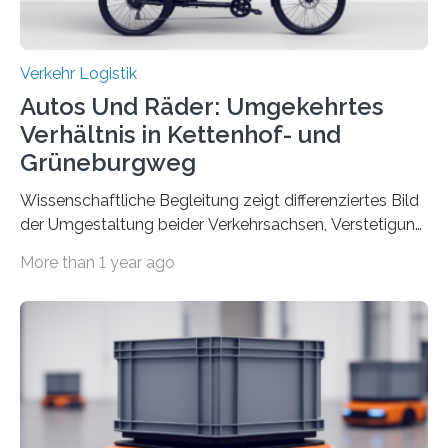
Verkehr Logistik
Autos Und Räder: Umgekehrtes
Verhältnis in Kettenhof- und
Grüneburgweg
Wissenschaftliche Begleitung zeigt differenziertes Bild
der Umgestaltung beider Verkehrsachsen, Verstetigung
wird empfohlen Um den Rad- und Fußverkehr zu
More than 1 year ago
fördern sowie die Wohn- und Aufenthaltsqualität zu
verbessern, führte die Stadt Frankfurt am Main ab 2022
Umgestaltungsmaßnahmen im Grüneburgweg sowie
an der Achse Kettenhofweg/Robert-Mayer-Straße
durch. Wie diese angenommen werden und was sie
bewirken, haben Forscher*innen der Frankfurt University
of Applied Sciences (Frankfurt UAS) untersucht und
ziehen insgesamt eine positive Bilanz. Gemeinsam mit