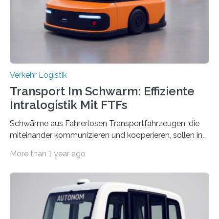
Vertreter*innen der Stadt Frankfurt stellten sie am 15.
Mai 2025…
Verkehr Logistik
Transport Im Schwarm: Effiziente
Intralogistik Mit FTFs
Schwärme aus Fahrerlosen Transportfahrzeugen, die
miteinander kommunizieren und kooperieren, sollen in
Zukunft den Materialtransport in Fabriken verbessern.
More than 1 year ago
An dieser innovativen Idee arbeiten Forschende aus
Hannover und Nürnberg im Projekt „Orpheus“. Während
das Fraunhofer Institut für Integrierte Schaltungen IIS
die kommunikationstechnische Umsetzung erforscht,
untersucht das IPH – Institut für Integrierte Produktion
Hannover gGmbH anhand von