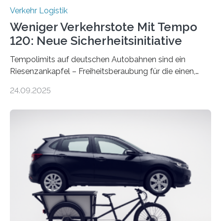
Verkehr Logistik
Weniger Verkehrstote Mit Tempo
120: Neue Sicherheitsinitiative
Tempolimits auf deutschen Autobahnen sind ein
Riesenzankapfel – Freiheitsberaubung für die einen,
lebensrettend für die anderen. Was stimmt denn nun?
24.09.2025
Nach rund 50 Jahren hat eine Wissenschaftlerin der
Ruhr-Universität Bochum nun erstmals neue belastbare
Daten gesammelt. Sie zeigen: Tempo 120 würde die
Unfälle mit Schwerverletzten um 26 Prozent senken,
die Zahl der Verkehrstoten sogar um 35 Prozent. Die
Studie ist in der Zeitschrift Transportation Research
Part A: Policy and Practice vom 5. August 2025 online
veröffentlicht. Die deutschen Autobahnen sind…