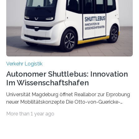
Materialflusssimulationen, ob die dezentrale Steuerung
effizienter ist als die zentrale Steuerung. Dafür sucht
das IPH noch Unternehmen, die Interesse daran haben,
am realen Beispiel ihrer Fabrik…
Verkehr Logistik
Autonomer Shuttlebus: Innovation
Im Wissenschaftshafen
Universität Magdeburg öffnet Reallabor zur Erprobung
neuer Mobilitätskonzepte Die Otto-von-Guericke-
Universität Magdeburg startet ein Reallabor zur
More than 1 year ago
Erforschung neuer Mobilitätskonzepte für Sachsen-
Anhalt. Im Rahmen des von der EU und dem Land
Sachsen-Anhalt geförderten Forschungsprojekts