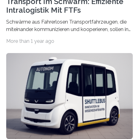
Transport Im Schwarm: Effiziente
Intralogistik Mit FTFs
Schwärme aus Fahrerlosen Transportfahrzeugen, die
miteinander kommunizieren und kooperieren, sollen in
Zukunft den Materialtransport in Fabriken verbessern.
More than 1 year ago
An dieser innovativen Idee arbeiten Forschende aus
Hannover und Nürnberg im Projekt „Orpheus“. Während
das Fraunhofer Institut für Integrierte Schaltungen IIS
die kommunikationstechnische Umsetzung erforscht,
untersucht das IPH – Institut für Integrierte Produktion
Hannover gGmbH anhand von
Materialflusssimulationen, ob die dezentrale Steuerung
effizienter ist als die zentrale Steuerung. Dafür sucht
das IPH noch Unternehmen, die Interesse daran haben,
am realen Beispiel ihrer Fabrik…