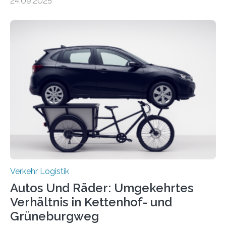
24.09.2025
Nach rund 50 Jahren hat eine Wissenschaftlerin der
Ruhr-Universität Bochum nun erstmals neue belastbare
Daten gesammelt. Sie zeigen: Tempo 120 würde die
Unfälle mit Schwerverletzten um 26 Prozent senken,
die Zahl der Verkehrstoten sogar um 35 Prozent. Die
Studie ist in der Zeitschrift Transportation Research
Part A: Policy and Practice vom 5. August 2025 online
veröffentlicht. Die deutschen Autobahnen sind…
Verkehr Logistik
Autos Und Räder: Umgekehrtes
Verhältnis in Kettenhof- und
Grüneburgweg