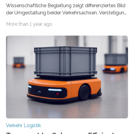
Wissenschaftliche Begleitung zeigt differenziertes Bild
der Umgestaltung beider Verkehrsachsen, Verstetigung
wird empfohlen Um den Rad- und Fußverkehr zu
More than 1 year ago
fördern sowie die Wohn- und Aufenthaltsqualität zu
verbessern, führte die Stadt Frankfurt am Main ab 2022
Umgestaltungsmaßnahmen im Grüneburgweg sowie
an der Achse Kettenhofweg/Robert-Mayer-Straße
durch. Wie diese angenommen werden und was sie
bewirken, haben Forscher*innen der Frankfurt University
of Applied Sciences (Frankfurt UAS) untersucht und
ziehen insgesamt eine positive Bilanz. Gemeinsam mit
Vertreter*innen der Stadt Frankfurt stellten sie am 15.
Mai 2025…
Verkehr Logistik