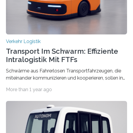
Vertreter*innen der Stadt Frankfurt stellten sie am 15.
Mai 2025…
Verkehr Logistik
Transport Im Schwarm: Effiziente
Intralogistik Mit FTFs
Schwärme aus Fahrerlosen Transportfahrzeugen, die
miteinander kommunizieren und kooperieren, sollen in
Zukunft den Materialtransport in Fabriken verbessern.
More than 1 year ago
An dieser innovativen Idee arbeiten Forschende aus
Hannover und Nürnberg im Projekt „Orpheus“. Während
das Fraunhofer Institut für Integrierte Schaltungen IIS
die kommunikationstechnische Umsetzung erforscht,
untersucht das IPH – Institut für Integrierte Produktion
Hannover gGmbH anhand von