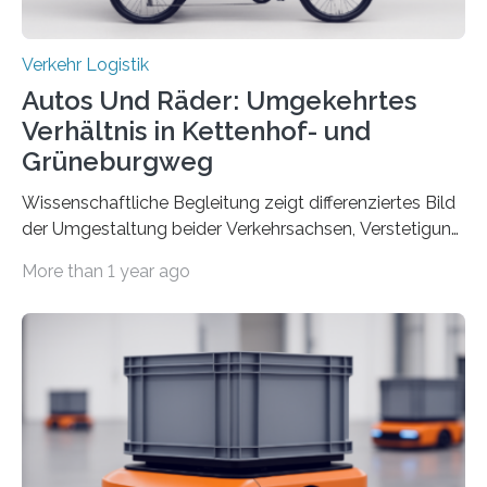
Verkehr Logistik
Autos Und Räder: Umgekehrtes
Verhältnis in Kettenhof- und
Grüneburgweg
Wissenschaftliche Begleitung zeigt differenziertes Bild
der Umgestaltung beider Verkehrsachsen, Verstetigung
wird empfohlen Um den Rad- und Fußverkehr zu
More than 1 year ago
fördern sowie die Wohn- und Aufenthaltsqualität zu
verbessern, führte die Stadt Frankfurt am Main ab 2022
Umgestaltungsmaßnahmen im Grüneburgweg sowie
an der Achse Kettenhofweg/Robert-Mayer-Straße
durch. Wie diese angenommen werden und was sie
bewirken, haben Forscher*innen der Frankfurt University
of Applied Sciences (Frankfurt UAS) untersucht und
ziehen insgesamt eine positive Bilanz. Gemeinsam mit