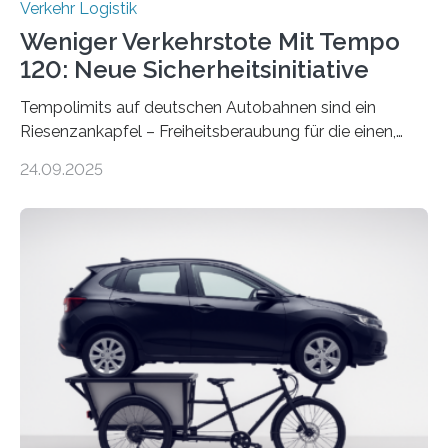
Verkehr Logistik
Weniger Verkehrstote Mit Tempo
120: Neue Sicherheitsinitiative
Tempolimits auf deutschen Autobahnen sind ein
Riesenzankapfel – Freiheitsberaubung für die einen,
lebensrettend für die anderen. Was stimmt denn nun?
24.09.2025
Nach rund 50 Jahren hat eine Wissenschaftlerin der
Ruhr-Universität Bochum nun erstmals neue belastbare
Daten gesammelt. Sie zeigen: Tempo 120 würde die
Unfälle mit Schwerverletzten um 26 Prozent senken,
die Zahl der Verkehrstoten sogar um 35 Prozent. Die
Studie ist in der Zeitschrift Transportation Research
Part A: Policy and Practice vom 5. August 2025 online
veröffentlicht. Die deutschen Autobahnen sind…