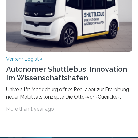
Materialflusssimulationen, ob die dezentrale Steuerung
effizienter ist als die zentrale Steuerung. Dafür sucht
das IPH noch Unternehmen, die Interesse daran haben,
am realen Beispiel ihrer Fabrik…
Verkehr Logistik
Autonomer Shuttlebus: Innovation
Im Wissenschaftshafen
Universität Magdeburg öffnet Reallabor zur Erprobung
neuer Mobilitätskonzepte Die Otto-von-Guericke-
Universität Magdeburg startet ein Reallabor zur
More than 1 year ago
Erforschung neuer Mobilitätskonzepte für Sachsen-
Anhalt. Im Rahmen des von der EU und dem Land
Sachsen-Anhalt geförderten Forschungsprojekts
Intelligenter Mobilitätsraum im Quartier (IMIQ) wird im