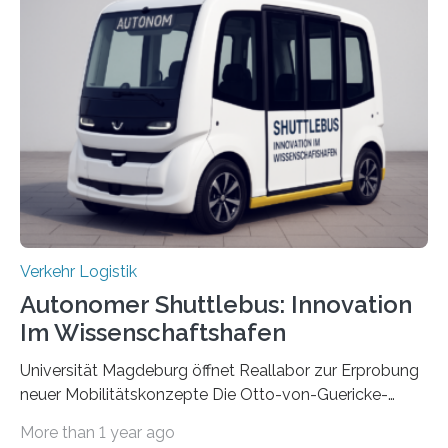
die kommunikationstechnische Umsetzung erforscht,
untersucht das IPH – Institut für Integrierte Produktion
Hannover gGmbH anhand von
Materialflusssimulationen, ob die dezentrale Steuerung
effizienter ist als die zentrale Steuerung. Dafür sucht
das IPH noch Unternehmen, die Interesse daran haben,
am realen Beispiel ihrer Fabrik…
Verkehr Logistik
Autonomer Shuttlebus: Innovation
Im Wissenschaftshafen
Universität Magdeburg öffnet Reallabor zur Erprobung
neuer Mobilitätskonzepte Die Otto-von-Guericke-
Universität Magdeburg startet ein Reallabor zur
More than 1 year ago
Erforschung neuer Mobilitätskonzepte für Sachsen-