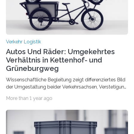
Verkehr Logistik
Autos Und Räder: Umgekehrtes
Verhältnis in Kettenhof- und
Grüneburgweg
Wissenschaftliche Begleitung zeigt differenziertes Bild
der Umgestaltung beider Verkehrsachsen, Verstetigung
wird empfohlen Um den Rad- und Fußverkehr zu
More than 1 year ago
fördern sowie die Wohn- und Aufenthaltsqualität zu
verbessern, führte die Stadt Frankfurt am Main ab 2022
Umgestaltungsmaßnahmen im Grüneburgweg sowie
an der Achse Kettenhofweg/Robert-Mayer-Straße
durch. Wie diese angenommen werden und was sie