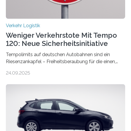
Verkehr Logistik
Weniger Verkehrstote Mit Tempo
120: Neue Sicherheitsinitiative
Tempolimits auf deutschen Autobahnen sind ein
Riesenzankapfel – Freiheitsberaubung für die einen,
lebensrettend für die anderen. Was stimmt denn nun?
24.09.2025
Nach rund 50 Jahren hat eine Wissenschaftlerin der
Ruhr-Universität Bochum nun erstmals neue belastbare
Daten gesammelt. Sie zeigen: Tempo 120 würde die
Unfälle mit Schwerverletzten um 26 Prozent senken,
die Zahl der Verkehrstoten sogar um 35 Prozent. Die
Studie ist in der Zeitschrift Transportation Research
Part A: Policy and Practice vom 5. August 2025 online
veröffentlicht. Die deutschen Autobahnen sind…