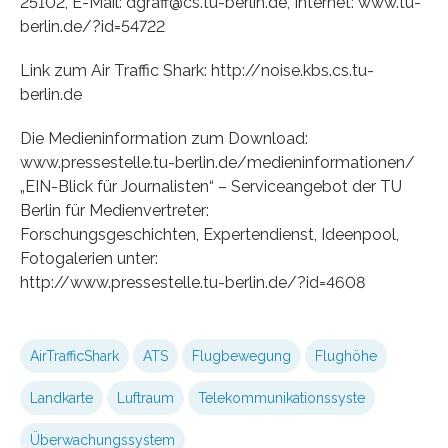
25102, E-Mail: dgraff@cs.tu-berlin.de, Internet: www.tu-
berlin.de/?id=54722
Link zum Air Traffic Shark: http://noise.kbs.cs.tu-
berlin.de
Die Medieninformation zum Download:
www.pressestelle.tu-berlin.de/medieninformationen/
„EIN-Blick für Journalisten“ – Serviceangebot der TU
Berlin für Medienvertreter:
Forschungsgeschichten, Expertendienst, Ideenpool,
Fotogalerien unter:
http://www.pressestelle.tu-berlin.de/?id=4608
AirTrafficShark
ATS
Flugbewegung
Flughöhe
Landkarte
Luftraum
Telekommunikationssyste
Überwachungssystem