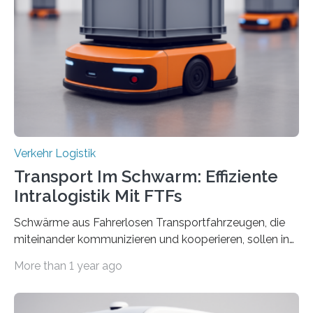
bewirken, haben Forscher*innen der Frankfurt University
of Applied Sciences (Frankfurt UAS) untersucht und
ziehen insgesamt eine positive Bilanz. Gemeinsam mit
Vertreter*innen der Stadt Frankfurt stellten sie am 15.
Mai 2025…
Verkehr Logistik
Transport Im Schwarm: Effiziente
Intralogistik Mit FTFs
Schwärme aus Fahrerlosen Transportfahrzeugen, die
miteinander kommunizieren und kooperieren, sollen in
Zukunft den Materialtransport in Fabriken verbessern.
More than 1 year ago
An dieser innovativen Idee arbeiten Forschende aus
Hannover und Nürnberg im Projekt „Orpheus“. Während
das Fraunhofer Institut für Integrierte Schaltungen IIS