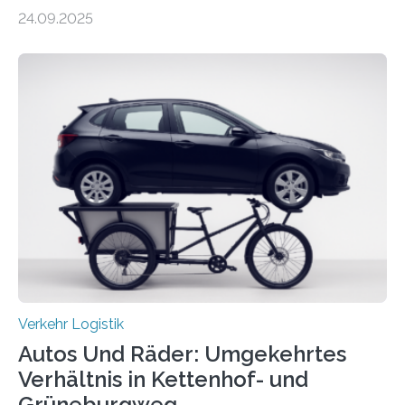
lebensrettend für die anderen. Was stimmt denn nun?
24.09.2025
Nach rund 50 Jahren hat eine Wissenschaftlerin der
Ruhr-Universität Bochum nun erstmals neue belastbare
Daten gesammelt. Sie zeigen: Tempo 120 würde die
Unfälle mit Schwerverletzten um 26 Prozent senken,
die Zahl der Verkehrstoten sogar um 35 Prozent. Die
Studie ist in der Zeitschrift Transportation Research
Part A: Policy and Practice vom 5. August 2025 online
veröffentlicht. Die deutschen Autobahnen sind…
Verkehr Logistik
Autos Und Räder: Umgekehrtes
Verhältnis in Kettenhof- und
Grüneburgweg