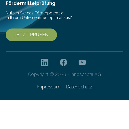
Campus und dem ÖPNV verbinden….
Fördermittelprüfung
Nutzen Sie das Förderpotenzial
in Ihrem Unternehmen optimal aus?
JETZT PRÜFEN
Copyright © 2026 - innoscripta AG
Impressum
Datenschutz