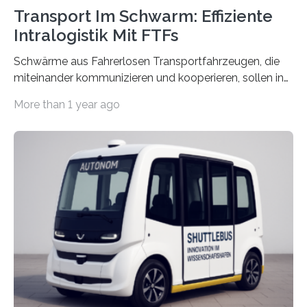
Transport Im Schwarm: Effiziente
Intralogistik Mit FTFs
Schwärme aus Fahrerlosen Transportfahrzeugen, die
miteinander kommunizieren und kooperieren, sollen in
Zukunft den Materialtransport in Fabriken verbessern.
More than 1 year ago
An dieser innovativen Idee arbeiten Forschende aus
Hannover und Nürnberg im Projekt „Orpheus“. Während
das Fraunhofer Institut für Integrierte Schaltungen IIS
die kommunikationstechnische Umsetzung erforscht,
untersucht das IPH – Institut für Integrierte Produktion
Hannover gGmbH anhand von
Materialflusssimulationen, ob die dezentrale Steuerung
effizienter ist als die zentrale Steuerung. Dafür sucht
das IPH noch Unternehmen, die Interesse daran haben,
am realen Beispiel ihrer Fabrik…