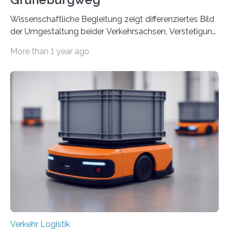
Wissenschaftliche Begleitung zeigt differenziertes Bild
der Umgestaltung beider Verkehrsachsen, Verstetigung
wird empfohlen Um den Rad- und Fußverkehr zu
More than 1 year ago
fördern sowie die Wohn- und Aufenthaltsqualität zu
verbessern, führte die Stadt Frankfurt am Main ab 2022
Umgestaltungsmaßnahmen im Grüneburgweg sowie
an der Achse Kettenhofweg/Robert-Mayer-Straße
durch. Wie diese angenommen werden und was sie
bewirken, haben Forscher*innen der Frankfurt University
of Applied Sciences (Frankfurt UAS) untersucht und
ziehen insgesamt eine positive Bilanz. Gemeinsam mit
Vertreter*innen der Stadt Frankfurt stellten sie am 15.
Mai 2025…
Verkehr Logistik