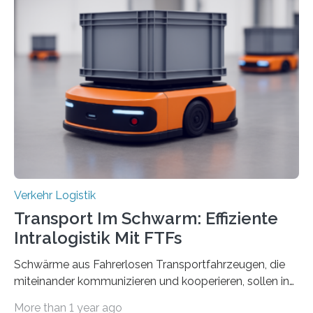
an der Achse Kettenhofweg/Robert-Mayer-Straße
durch. Wie diese angenommen werden und was sie
bewirken, haben Forscher*innen der Frankfurt University
of Applied Sciences (Frankfurt UAS) untersucht und
ziehen insgesamt eine positive Bilanz. Gemeinsam mit
Vertreter*innen der Stadt Frankfurt stellten sie am 15.
Mai 2025…
Verkehr Logistik
Transport Im Schwarm: Effiziente
Intralogistik Mit FTFs
Schwärme aus Fahrerlosen Transportfahrzeugen, die
miteinander kommunizieren und kooperieren, sollen in
Zukunft den Materialtransport in Fabriken verbessern.
More than 1 year ago