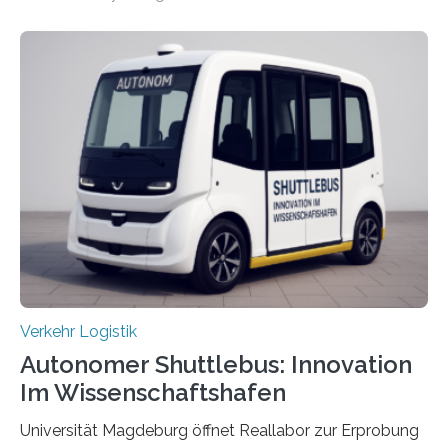
An dieser innovativen Idee arbeiten Forschende aus
Hannover und Nürnberg im Projekt „Orpheus“. Während
das Fraunhofer Institut für Integrierte Schaltungen IIS
die kommunikationstechnische Umsetzung erforscht,
untersucht das IPH – Institut für Integrierte Produktion
Hannover gGmbH anhand von
Materialflusssimulationen, ob die dezentrale Steuerung
effizienter ist als die zentrale Steuerung. Dafür sucht
das IPH noch Unternehmen, die Interesse daran haben,
am realen Beispiel ihrer Fabrik…
Verkehr Logistik
Autonomer Shuttlebus: Innovation
Im Wissenschaftshafen
Universität Magdeburg öffnet Reallabor zur Erprobung