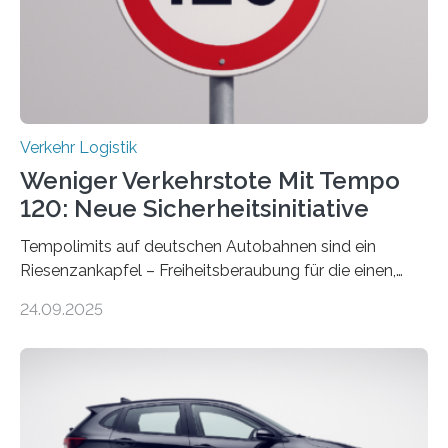
Verkehr Logistik
Weniger Verkehrstote Mit Tempo
120: Neue Sicherheitsinitiative
Tempolimits auf deutschen Autobahnen sind ein
Riesenzankapfel – Freiheitsberaubung für die einen,
lebensrettend für die anderen. Was stimmt denn nun?
24.09.2025
Nach rund 50 Jahren hat eine Wissenschaftlerin der
Ruhr-Universität Bochum nun erstmals neue belastbare
Daten gesammelt. Sie zeigen: Tempo 120 würde die
Unfälle mit Schwerverletzten um 26 Prozent senken,
die Zahl der Verkehrstoten sogar um 35 Prozent. Die
Studie ist in der Zeitschrift Transportation Research