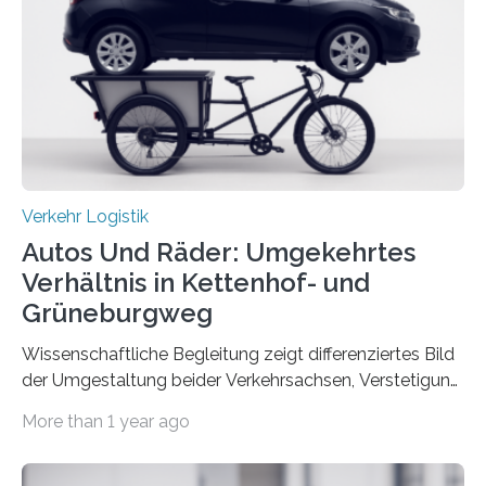
Part A: Policy and Practice vom 5. August 2025 online
veröffentlicht. Die deutschen Autobahnen sind…
Verkehr Logistik
Autos Und Räder: Umgekehrtes
Verhältnis in Kettenhof- und
Grüneburgweg
Wissenschaftliche Begleitung zeigt differenziertes Bild
der Umgestaltung beider Verkehrsachsen, Verstetigung
wird empfohlen Um den Rad- und Fußverkehr zu
More than 1 year ago
fördern sowie die Wohn- und Aufenthaltsqualität zu
verbessern, führte die Stadt Frankfurt am Main ab 2022
Umgestaltungsmaßnahmen im Grüneburgweg sowie