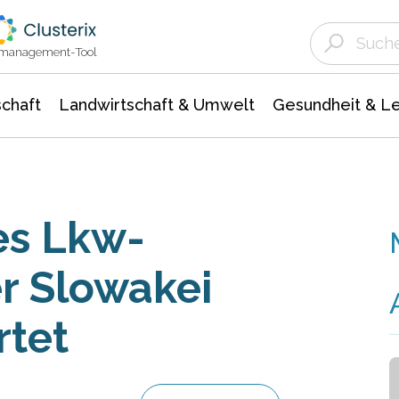
Landwirtschaft & Umwelt
Gesundheit &
Agrar- Forstwissenschaften
Unternehmensmeldungen
Biowissenschafte
Ökologie Umwelt- Naturschutz
ktmanagement-Tool
chaft
Landwirtschaft & Umwelt
Gesundheit & L
es Lkw-
r Slowakei
rtet