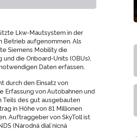
tützte Lkw-Mautsystem in der
en Betrieb aufgenommen. Als
te Siemens Mobility die
 und die Onboard-Units (OBUs),
r notwendigen Daten erfassen.
t durch den Einsatz von
che Erfassung von Autobahnen und
n Teils des gut ausgebauten
rag in Höhe von 81 Millionen
n. Auftraggeber von SkyToll ist
DS (Národná dial´nicná