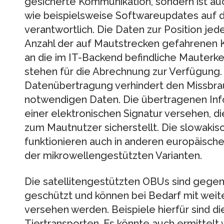
gesicherte Kommunikation, sondern ist au
wie beispielsweise Softwareupdates auf
verantwortlich. Die Daten zur Position je
Anzahl der auf Mautstrecken gefahrenen 
an die im IT-Backend befindliche Mauterk
stehen für die Abrechnung zur Verfügung.
Datenübertragung verhindert den Missbra
notwendigen Daten. Die übertragenen Info
einer elektronischen Signatur versehen, d
zum Mautnutzer sicherstellt. Die slowakis
funktionieren auch in anderen europäisch
der mikrowellengestützten Varianten.
Die satellitengestützten OBUs sind gegen
geschützt und können bei Bedarf mit we
versehen werden. Beispiele hierfür sind d
Tiertransporten. Es könnte auch ermittel