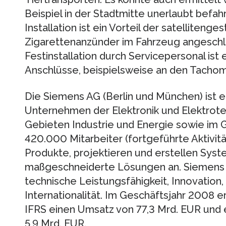
Beispiel in der Stadtmitte unerlaubt befa
Installation ist ein Vorteil der satelliten
Zigarettenanzünder im Fahrzeug angeschl
Festinstallation durch Servicepersonal ist
Anschlüsse, beispielsweise an den Tachome
Die Siemens AG (Berlin und München) ist e
Unternehmen der Elektronik und Elektrotec
Gebieten Industrie und Energie sowie im 
420.000 Mitarbeiter (fortgeführte Aktivit
Produkte, projektieren und erstellen Sys
maßgeschneiderte Lösungen an. Siemens st
technische Leistungsfähigkeit, Innovation, 
Internationalität. Im Geschäftsjahr 2008 
IFRS einen Umsatz von 77,3 Mrd. EUR und
5,9 Mrd. EUR.