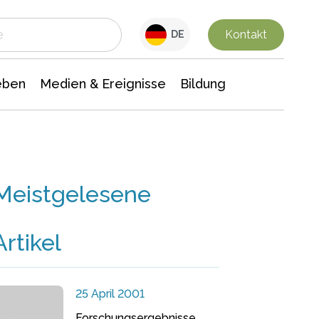
 Leben
Medien & Ereignisse
Interdisziplinäre Forschung
Veranstaltungsnachrichten
n Chemie
Gesellschaftswissenschaften
Kontakt
DE
eben
Medien & Ereignisse
Bildung
Meistgelesene
Artikel
25 April 2001
Forschungsergebnisse