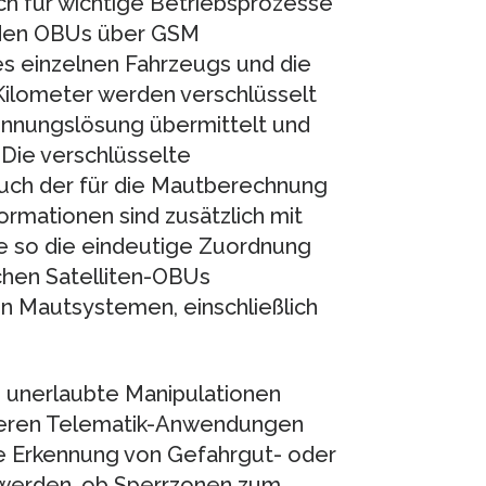
ch für wichtige Betriebsprozesse
 den OBUs über GSM
des einzelnen Fahrzeugs und die
Kilometer werden verschlüsselt
ennungslösung übermittelt und
 Die verschlüsselte
uch der für die Mautberechnung
rmationen sind zusätzlich mit
ie so die eindeutige Zuordnung
chen Satelliten-OBUs
en Mautsystemen, einschließlich
 unerlaubte Manipulationen
iteren Telematik-Anwendungen
ie Erkennung von Gefahrgut- oder
t werden, ob Sperrzonen zum