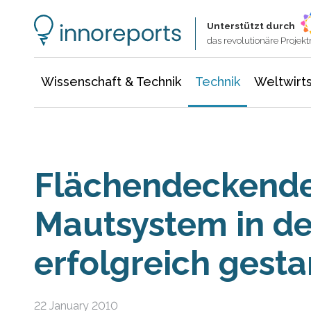
Wissenschaft & Technik
Informationstechnologie
Energie & Elektrotechnik
Unterstützt durch
das revolutionäre Proje
Wissenschaft & Technik
Technik
Weltwirts
Flächendeckend
Mautsystem in de
erfolgreich gesta
22 January 2010