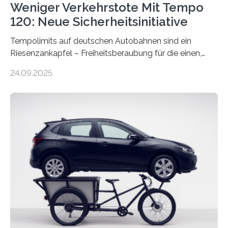
Weniger Verkehrstote Mit Tempo
120: Neue Sicherheitsinitiative
Tempolimits auf deutschen Autobahnen sind ein
Riesenzankapfel – Freiheitsberaubung für die einen,
lebensrettend für die anderen. Was stimmt denn nun?
24.09.2025
Nach rund 50 Jahren hat eine Wissenschaftlerin der
Ruhr-Universität Bochum nun erstmals neue belastbare
Daten gesammelt. Sie zeigen: Tempo 120 würde die
Unfälle mit Schwerverletzten um 26 Prozent senken,
die Zahl der Verkehrstoten sogar um 35 Prozent. Die
Studie ist in der Zeitschrift Transportation Research
Part A: Policy and Practice vom 5. August 2025 online
veröffentlicht. Die deutschen Autobahnen sind…