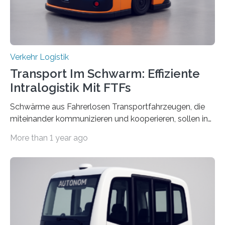
Mai 2025…
Verkehr Logistik
Transport Im Schwarm: Effiziente
Intralogistik Mit FTFs
Schwärme aus Fahrerlosen Transportfahrzeugen, die
miteinander kommunizieren und kooperieren, sollen in
Zukunft den Materialtransport in Fabriken verbessern.
More than 1 year ago
An dieser innovativen Idee arbeiten Forschende aus
Hannover und Nürnberg im Projekt „Orpheus“. Während
das Fraunhofer Institut für Integrierte Schaltungen IIS
die kommunikationstechnische Umsetzung erforscht,
untersucht das IPH – Institut für Integrierte Produktion
Hannover gGmbH anhand von
Materialflusssimulationen, ob die dezentrale Steuerung