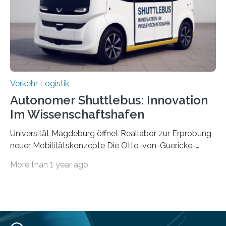
effizienter ist als die zentrale Steuerung. Dafür sucht
das IPH noch Unternehmen, die Interesse daran haben,
am realen Beispiel ihrer Fabrik…
Verkehr Logistik
Autonomer Shuttlebus: Innovation
Im Wissenschaftshafen
Universität Magdeburg öffnet Reallabor zur Erprobung
neuer Mobilitätskonzepte Die Otto-von-Guericke-
Universität Magdeburg startet ein Reallabor zur
More than 1 year ago
Erforschung neuer Mobilitätskonzepte für Sachsen-
Anhalt. Im Rahmen des von der EU und dem Land
Sachsen-Anhalt geförderten Forschungsprojekts
Intelligenter Mobilitätsraum im Quartier (IMIQ) wird im
Magdeburger Wissenschaftshafen der Einsatz