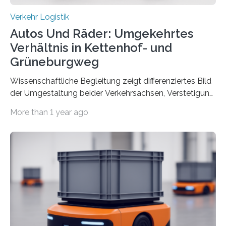
Verkehr Logistik
Autos Und Räder: Umgekehrtes
Verhältnis in Kettenhof- und
Grüneburgweg
Wissenschaftliche Begleitung zeigt differenziertes Bild
der Umgestaltung beider Verkehrsachsen, Verstetigung
wird empfohlen Um den Rad- und Fußverkehr zu
More than 1 year ago
fördern sowie die Wohn- und Aufenthaltsqualität zu
verbessern, führte die Stadt Frankfurt am Main ab 2022
Umgestaltungsmaßnahmen im Grüneburgweg sowie
an der Achse Kettenhofweg/Robert-Mayer-Straße
durch. Wie diese angenommen werden und was sie
bewirken, haben Forscher*innen der Frankfurt University
of Applied Sciences (Frankfurt UAS) untersucht und
ziehen insgesamt eine positive Bilanz. Gemeinsam mit
Vertreter*innen der Stadt Frankfurt stellten sie am 15.