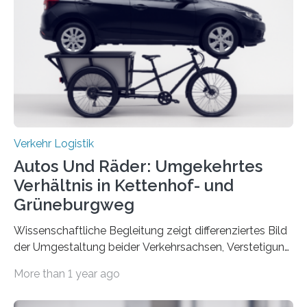
Studie ist in der Zeitschrift Transportation Research
Part A: Policy and Practice vom 5. August 2025 online
veröffentlicht. Die deutschen Autobahnen sind…
Verkehr Logistik
Autos Und Räder: Umgekehrtes
Verhältnis in Kettenhof- und
Grüneburgweg
Wissenschaftliche Begleitung zeigt differenziertes Bild
der Umgestaltung beider Verkehrsachsen, Verstetigung
wird empfohlen Um den Rad- und Fußverkehr zu
More than 1 year ago
fördern sowie die Wohn- und Aufenthaltsqualität zu
verbessern, führte die Stadt Frankfurt am Main ab 2022