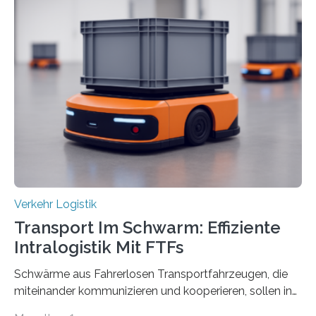
Umgestaltungsmaßnahmen im Grüneburgweg sowie
an der Achse Kettenhofweg/Robert-Mayer-Straße
durch. Wie diese angenommen werden und was sie
bewirken, haben Forscher*innen der Frankfurt University
of Applied Sciences (Frankfurt UAS) untersucht und
ziehen insgesamt eine positive Bilanz. Gemeinsam mit
Vertreter*innen der Stadt Frankfurt stellten sie am 15.
Mai 2025…
Verkehr Logistik
Transport Im Schwarm: Effiziente
Intralogistik Mit FTFs
Schwärme aus Fahrerlosen Transportfahrzeugen, die
miteinander kommunizieren und kooperieren, sollen in
Zukunft den Materialtransport in Fabriken verbessern.