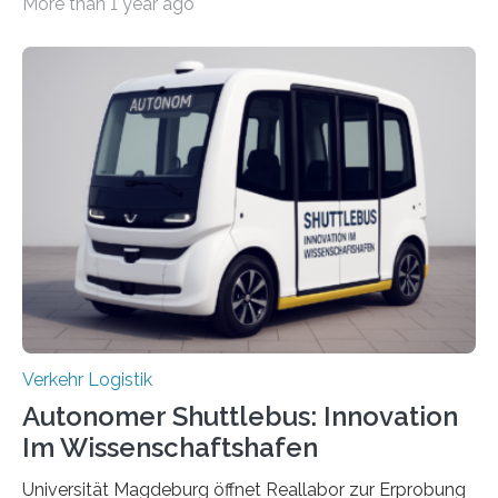
More than 1 year ago
An dieser innovativen Idee arbeiten Forschende aus
Hannover und Nürnberg im Projekt „Orpheus“. Während
das Fraunhofer Institut für Integrierte Schaltungen IIS
die kommunikationstechnische Umsetzung erforscht,
untersucht das IPH – Institut für Integrierte Produktion
Hannover gGmbH anhand von
Materialflusssimulationen, ob die dezentrale Steuerung
effizienter ist als die zentrale Steuerung. Dafür sucht
das IPH noch Unternehmen, die Interesse daran haben,
am realen Beispiel ihrer Fabrik…
Verkehr Logistik
Autonomer Shuttlebus: Innovation
Im Wissenschaftshafen
Universität Magdeburg öffnet Reallabor zur Erprobung