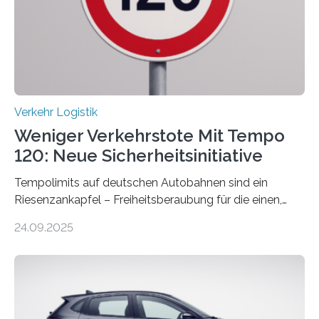
Verkehr Logistik
Weniger Verkehrstote Mit Tempo
120: Neue Sicherheitsinitiative
Tempolimits auf deutschen Autobahnen sind ein
Riesenzankapfel – Freiheitsberaubung für die einen,
lebensrettend für die anderen. Was stimmt denn nun?
24.09.2025
Nach rund 50 Jahren hat eine Wissenschaftlerin der
Ruhr-Universität Bochum nun erstmals neue belastbare
Daten gesammelt. Sie zeigen: Tempo 120 würde die
Unfälle mit Schwerverletzten um 26 Prozent senken,
die Zahl der Verkehrstoten sogar um 35 Prozent. Die