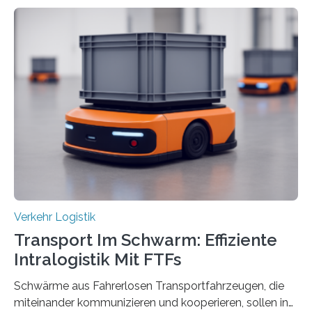
verbessern, führte die Stadt Frankfurt am Main ab 2022
Umgestaltungsmaßnahmen im Grüneburgweg sowie
an der Achse Kettenhofweg/Robert-Mayer-Straße
durch. Wie diese angenommen werden und was sie
bewirken, haben Forscher*innen der Frankfurt University
of Applied Sciences (Frankfurt UAS) untersucht und
ziehen insgesamt eine positive Bilanz. Gemeinsam mit
Vertreter*innen der Stadt Frankfurt stellten sie am 15.
Mai 2025…
Verkehr Logistik
Transport Im Schwarm: Effiziente
Intralogistik Mit FTFs
Schwärme aus Fahrerlosen Transportfahrzeugen, die
miteinander kommunizieren und kooperieren, sollen in