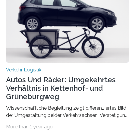
Studie ist in der Zeitschrift Transportation Research
Part A: Policy and Practice vom 5. August 2025 online
veröffentlicht. Die deutschen Autobahnen sind…
Verkehr Logistik
Autos Und Räder: Umgekehrtes
Verhältnis in Kettenhof- und
Grüneburgweg
Wissenschaftliche Begleitung zeigt differenziertes Bild
der Umgestaltung beider Verkehrsachsen, Verstetigung
wird empfohlen Um den Rad- und Fußverkehr zu
More than 1 year ago
fördern sowie die Wohn- und Aufenthaltsqualität zu