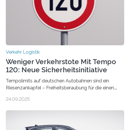
Verkehr Logistik
Weniger Verkehrstote Mit Tempo
120: Neue Sicherheitsinitiative
Tempolimits auf deutschen Autobahnen sind ein
Riesenzankapfel – Freiheitsberaubung für die einen,
lebensrettend für die anderen. Was stimmt denn nun?
24.09.2025
Nach rund 50 Jahren hat eine Wissenschaftlerin der
Ruhr-Universität Bochum nun erstmals neue belastbare
Daten gesammelt. Sie zeigen: Tempo 120 würde die
Unfälle mit Schwerverletzten um 26 Prozent senken,
die Zahl der Verkehrstoten sogar um 35 Prozent. Die