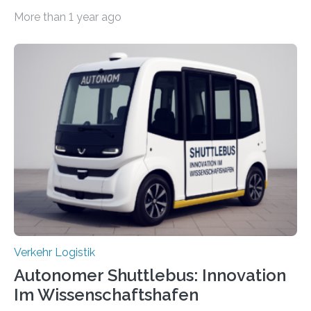
Zukunft den Materialtransport in Fabriken verbessern.
More than 1 year ago
An dieser innovativen Idee arbeiten Forschende aus
Hannover und Nürnberg im Projekt „Orpheus“. Während
das Fraunhofer Institut für Integrierte Schaltungen IIS
die kommunikationstechnische Umsetzung erforscht,
untersucht das IPH – Institut für Integrierte Produktion
Hannover gGmbH anhand von
Materialflusssimulationen, ob die dezentrale Steuerung
effizienter ist als die zentrale Steuerung. Dafür sucht
das IPH noch Unternehmen, die Interesse daran haben,
am realen Beispiel ihrer Fabrik…
Verkehr Logistik
Autonomer Shuttlebus: Innovation
Im Wissenschaftshafen