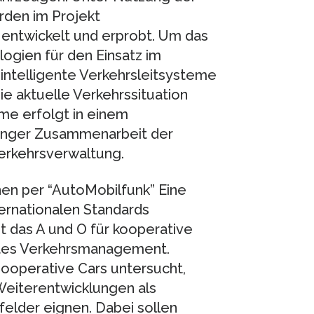
rden im Projekt
ntwickelt und erprobt. Um das
ogien für den Einsatz im
intelligente Verkehrsleitsysteme
die aktuelle Verkehrssituation
me erfolgt in einem
 enger Zusammenarbeit der
Verkehrsverwaltung.
en per “AutoMobilfunk” Eine
ernationalen Standards
t das A und O für kooperative
entes Verkehrsmanagement.
Cooperative Cars untersucht,
Weiterentwicklungen als
elder eignen. Dabei sollen