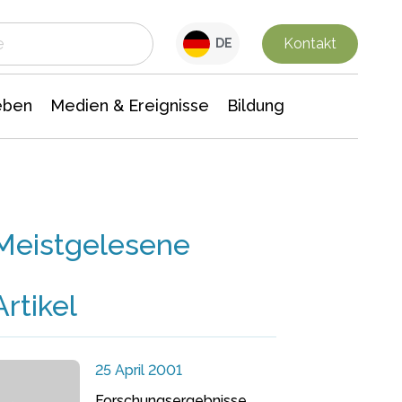
 Leben
Medien & Ereignisse
Interdisziplinäre Forschung
Veranstaltungsnachrichten
n Chemie
Gesellschaftswissenschaften
Kontakt
DE
eben
Medien & Ereignisse
Bildung
Meistgelesene
Artikel
25 April 2001
Forschungsergebnisse