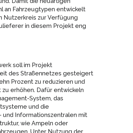
und. Damit die neuartigen
ahl an Fahrzeugtypen entwickelt
n Nutzerkreis zur Verfügung
ulieferer in diesem Projekt eng
erk soll im Projekt
it des Straßennetzes gesteigert
fzehn Prozent zu reduzieren und
 zu erhöhen. Dafür entwickeln
anagement-System, das
itsysteme und die
- und Informationszentralen mit
truktur, wie Ampeln oder
Fahrzeugen. Unter Nutzung der