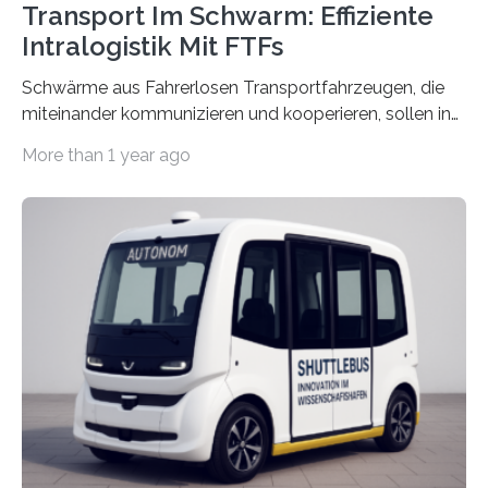
Transport Im Schwarm: Effiziente
Intralogistik Mit FTFs
Schwärme aus Fahrerlosen Transportfahrzeugen, die
miteinander kommunizieren und kooperieren, sollen in
Zukunft den Materialtransport in Fabriken verbessern.
More than 1 year ago
An dieser innovativen Idee arbeiten Forschende aus
Hannover und Nürnberg im Projekt „Orpheus“. Während
das Fraunhofer Institut für Integrierte Schaltungen IIS
die kommunikationstechnische Umsetzung erforscht,
untersucht das IPH – Institut für Integrierte Produktion
Hannover gGmbH anhand von
Materialflusssimulationen, ob die dezentrale Steuerung
effizienter ist als die zentrale Steuerung. Dafür sucht
das IPH noch Unternehmen, die Interesse daran haben,
am realen Beispiel ihrer Fabrik…