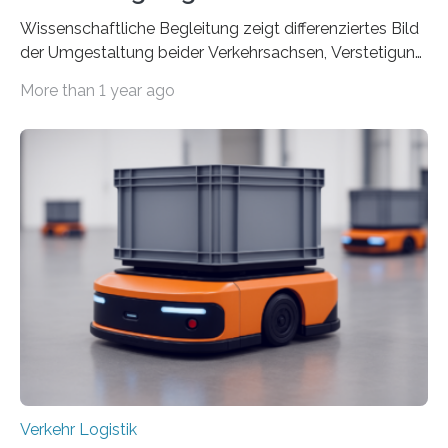
Wissenschaftliche Begleitung zeigt differenziertes Bild
der Umgestaltung beider Verkehrsachsen, Verstetigung
wird empfohlen Um den Rad- und Fußverkehr zu
More than 1 year ago
fördern sowie die Wohn- und Aufenthaltsqualität zu
verbessern, führte die Stadt Frankfurt am Main ab 2022
Umgestaltungsmaßnahmen im Grüneburgweg sowie
an der Achse Kettenhofweg/Robert-Mayer-Straße
durch. Wie diese angenommen werden und was sie
bewirken, haben Forscher*innen der Frankfurt University
of Applied Sciences (Frankfurt UAS) untersucht und
ziehen insgesamt eine positive Bilanz. Gemeinsam mit
Vertreter*innen der Stadt Frankfurt stellten sie am 15.
Mai 2025…
Verkehr Logistik