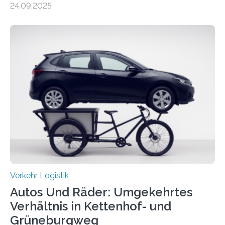
24.09.2025
Nach rund 50 Jahren hat eine Wissenschaftlerin der
Ruhr-Universität Bochum nun erstmals neue belastbare
Daten gesammelt. Sie zeigen: Tempo 120 würde die
Unfälle mit Schwerverletzten um 26 Prozent senken,
die Zahl der Verkehrstoten sogar um 35 Prozent. Die
Studie ist in der Zeitschrift Transportation Research
Part A: Policy and Practice vom 5. August 2025 online
veröffentlicht. Die deutschen Autobahnen sind…
Verkehr Logistik
Autos Und Räder: Umgekehrtes
Verhältnis in Kettenhof- und
Grüneburgweg