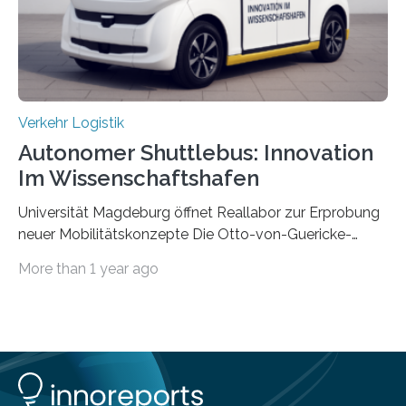
am realen Beispiel ihrer Fabrik…
Verkehr Logistik
Autonomer Shuttlebus: Innovation
Im Wissenschaftshafen
Universität Magdeburg öffnet Reallabor zur Erprobung
neuer Mobilitätskonzepte Die Otto-von-Guericke-
Universität Magdeburg startet ein Reallabor zur
More than 1 year ago
Erforschung neuer Mobilitätskonzepte für Sachsen-
Anhalt. Im Rahmen des von der EU und dem Land
Sachsen-Anhalt geförderten Forschungsprojekts
Intelligenter Mobilitätsraum im Quartier (IMIQ) wird im
Magdeburger Wissenschaftshafen der Einsatz
autonomer Fahrzeuge und einer digitalen Infrastruktur,