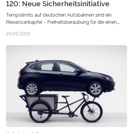
120: Neue Sicherheitsinitiative
Tempolimits auf deutschen Autobahnen sind ein
Riesenzankapfel – Freiheitsberaubung für die einen,
lebensrettend für die anderen. Was stimmt denn nun?
24.09.2025
Nach rund 50 Jahren hat eine Wissenschaftlerin der
Ruhr-Universität Bochum nun erstmals neue belastbare
Daten gesammelt. Sie zeigen: Tempo 120 würde die
Unfälle mit Schwerverletzten um 26 Prozent senken,
die Zahl der Verkehrstoten sogar um 35 Prozent. Die
Studie ist in der Zeitschrift Transportation Research
Part A: Policy and Practice vom 5. August 2025 online
veröffentlicht. Die deutschen Autobahnen sind…