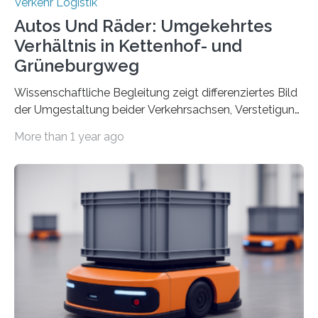
Verkehr Logistik
Autos Und Räder: Umgekehrtes
Verhältnis in Kettenhof- und
Grüneburgweg
Wissenschaftliche Begleitung zeigt differenziertes Bild
der Umgestaltung beider Verkehrsachsen, Verstetigung
wird empfohlen Um den Rad- und Fußverkehr zu
More than 1 year ago
fördern sowie die Wohn- und Aufenthaltsqualität zu
verbessern, führte die Stadt Frankfurt am Main ab 2022
Umgestaltungsmaßnahmen im Grüneburgweg sowie
an der Achse Kettenhofweg/Robert-Mayer-Straße
durch. Wie diese angenommen werden und was sie
bewirken, haben Forscher*innen der Frankfurt University
of Applied Sciences (Frankfurt UAS) untersucht und
ziehen insgesamt eine positive Bilanz. Gemeinsam mit
Vertreter*innen der Stadt Frankfurt stellten sie am 15.
Mai 2025…