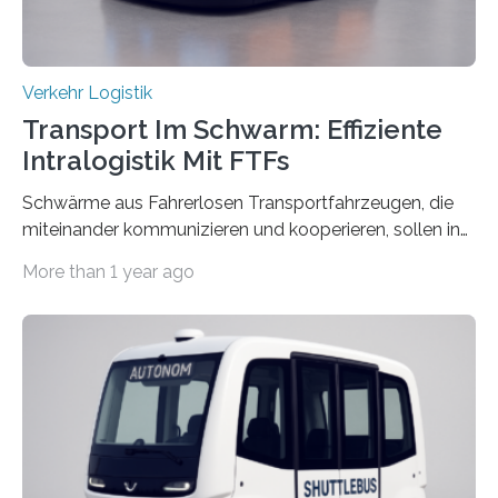
Verkehr Logistik
Transport Im Schwarm: Effiziente
Intralogistik Mit FTFs
Schwärme aus Fahrerlosen Transportfahrzeugen, die
miteinander kommunizieren und kooperieren, sollen in
Zukunft den Materialtransport in Fabriken verbessern.
More than 1 year ago
An dieser innovativen Idee arbeiten Forschende aus
Hannover und Nürnberg im Projekt „Orpheus“. Während
das Fraunhofer Institut für Integrierte Schaltungen IIS
die kommunikationstechnische Umsetzung erforscht,
untersucht das IPH – Institut für Integrierte Produktion
Hannover gGmbH anhand von
Materialflusssimulationen, ob die dezentrale Steuerung
effizienter ist als die zentrale Steuerung. Dafür sucht
das IPH noch Unternehmen, die Interesse daran haben,