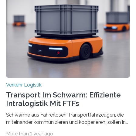
an der Achse Kettenhofweg/Robert-Mayer-Straße
durch. Wie diese angenommen werden und was sie
bewirken, haben Forscher*innen der Frankfurt University
of Applied Sciences (Frankfurt UAS) untersucht und
ziehen insgesamt eine positive Bilanz. Gemeinsam mit
Vertreter*innen der Stadt Frankfurt stellten sie am 15.
Mai 2025…
Verkehr Logistik
Transport Im Schwarm: Effiziente
Intralogistik Mit FTFs
Schwärme aus Fahrerlosen Transportfahrzeugen, die
miteinander kommunizieren und kooperieren, sollen in
Zukunft den Materialtransport in Fabriken verbessern.
More than 1 year ago