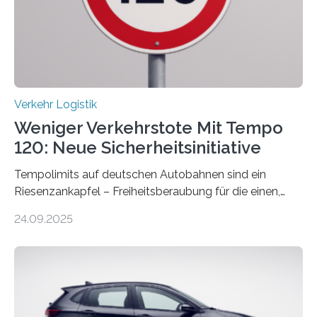
Verkehr Logistik
Weniger Verkehrstote Mit Tempo
120: Neue Sicherheitsinitiative
Tempolimits auf deutschen Autobahnen sind ein
Riesenzankapfel – Freiheitsberaubung für die einen,
lebensrettend für die anderen. Was stimmt denn nun?
24.09.2025
Nach rund 50 Jahren hat eine Wissenschaftlerin der
Ruhr-Universität Bochum nun erstmals neue belastbare
Daten gesammelt. Sie zeigen: Tempo 120 würde die
Unfälle mit Schwerverletzten um 26 Prozent senken,
die Zahl der Verkehrstoten sogar um 35 Prozent. Die
Studie ist in der Zeitschrift Transportation Research