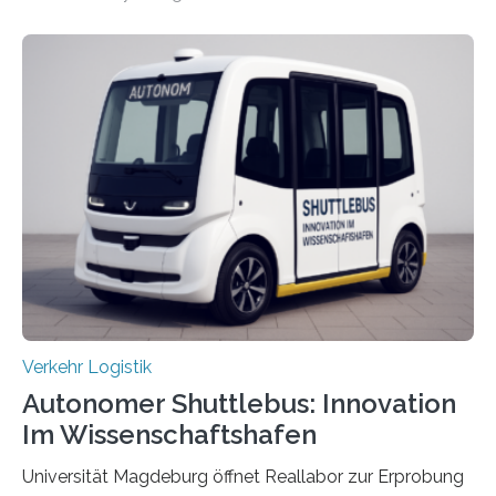
An dieser innovativen Idee arbeiten Forschende aus
Hannover und Nürnberg im Projekt „Orpheus“. Während
das Fraunhofer Institut für Integrierte Schaltungen IIS
die kommunikationstechnische Umsetzung erforscht,
untersucht das IPH – Institut für Integrierte Produktion
Hannover gGmbH anhand von
Materialflusssimulationen, ob die dezentrale Steuerung
effizienter ist als die zentrale Steuerung. Dafür sucht
das IPH noch Unternehmen, die Interesse daran haben,
am realen Beispiel ihrer Fabrik…
Verkehr Logistik
Autonomer Shuttlebus: Innovation
Im Wissenschaftshafen
Universität Magdeburg öffnet Reallabor zur Erprobung