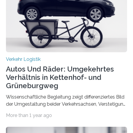
Part A: Policy and Practice vom 5. August 2025 online
veröffentlicht. Die deutschen Autobahnen sind…
Verkehr Logistik
Autos Und Räder: Umgekehrtes
Verhältnis in Kettenhof- und
Grüneburgweg
Wissenschaftliche Begleitung zeigt differenziertes Bild
der Umgestaltung beider Verkehrsachsen, Verstetigung
wird empfohlen Um den Rad- und Fußverkehr zu
More than 1 year ago
fördern sowie die Wohn- und Aufenthaltsqualität zu
verbessern, führte die Stadt Frankfurt am Main ab 2022
Umgestaltungsmaßnahmen im Grüneburgweg sowie