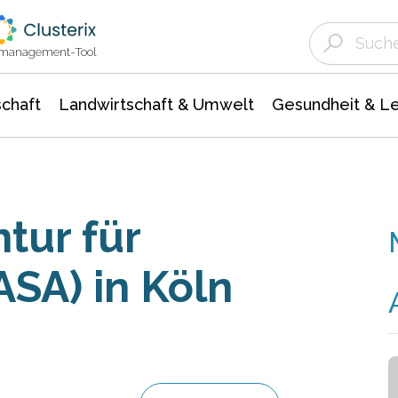
Landwirtschaft & Umwelt
Gesundheit &
Agrar- Forstwissenschaften
Unternehmensmeldungen
Biowissenschafte
Ökologie Umwelt- Naturschutz
ktmanagement-Tool
chaft
Landwirtschaft & Umwelt
Gesundheit & L
tur für
ASA) in Köln