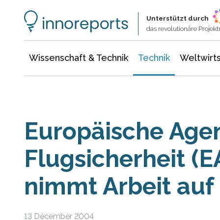
Wissenschaft & Technik
Informationstechnologie
Energie & Elektrotechnik
Unterstützt durch
das revolutionäre Proje
Wissenschaft & Technik
Technik
Weltwirts
Europäische Agen
Flugsicherheit (E
nimmt Arbeit auf
13 December 2004