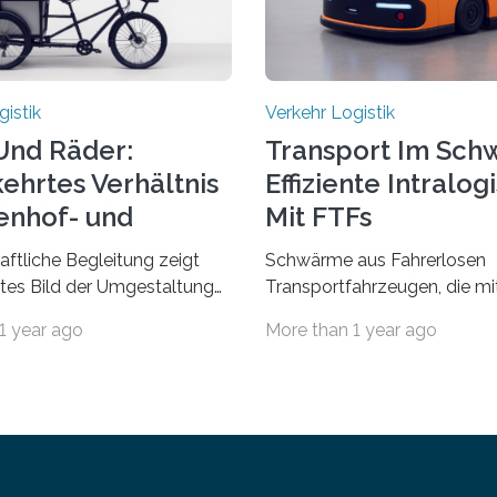
gistik
Verkehr Logistik
Und Räder:
Transport Im Sch
hrtes Verhältnis
Effiziente Intralogi
tenhof- und
Mit FTFs
burgweg
ftliche Begleitung zeigt
Schwärme aus Fahrerlosen
ertes Bild der Umgestaltung
Transportfahrzeugen, die mi
kehrsachsen, Verstetigung
kommunizieren und kooperie
1 year ago
More than 1 year ago
ohlen Um den Rad- und
in Zukunft den Materialtrans
 zu fördern sowie die Wohn-
Fabriken verbessern. An dies
haltsqualität zu verbessern,
innovativen Idee arbeiten F
 Stadt Frankfurt am Main ab
aus Hannover und Nürnberg 
estaltungsmaßnahmen im
„Orpheus“. Während das Fra
weg sowie an der Achse
Institut für Integrierte Schal