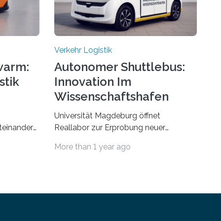
Verkehr Logistik
warm:
Autonomer Shuttlebus:
stik
Innovation Im
Wissenschaftshafen
Universität Magdeburg öffnet
teinander
Reallabor zur Erprobung neuer
ren, sollen
Mobilitätskonzepte Die Otto-von-
More than 1 year ago
port in
Guericke-Universität Magdeburg
er
startet ein Reallabor zur Erforschung
orschende
neuer Mobilitätskonzepte für Sachsen-
im Projekt
Anhalt. Im Rahmen des von der EU und
unhofer
dem Land Sachsen-Anhalt
tungen IIS
geförderten Forschungsprojekts