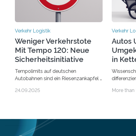
Verkehr Logistik
Verkehr Lo
Weniger Verkehrstote
Autos 
Mit Tempo 120: Neue
Umgeke
Sicherheitsinitiative
in Ket
Grüne
Tempolimits auf deutschen
Wissenscha
Autobahnen sind ein Riesenzankapfel –
differenzi
Freiheitsberaubung für die einen,
beider Ver
24.09.2025
More than 
lebensrettend für die anderen. Was
wird empf
stimmt denn nun? Nach rund 50
Fußverkehr
Jahren hat eine Wissenschaftlerin der
und Aufent
Ruhr-Universität Bochum nun erstmals
führte die
neue belastbare Daten gesammelt. Sie
2022 Umg
zeigen: Tempo 120 würde die Unfälle
Grüneburg