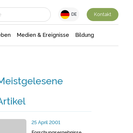
 Leben
Medien & Ereignisse
Interdisziplinäre Forschung
Veranstaltungsnachrichten
n Chemie
Gesellschaftswissenschaften
Kontakt
DE
eben
Medien & Ereignisse
Bildung
Meistgelesene
Artikel
25 April 2001
Forschungsergebnisse