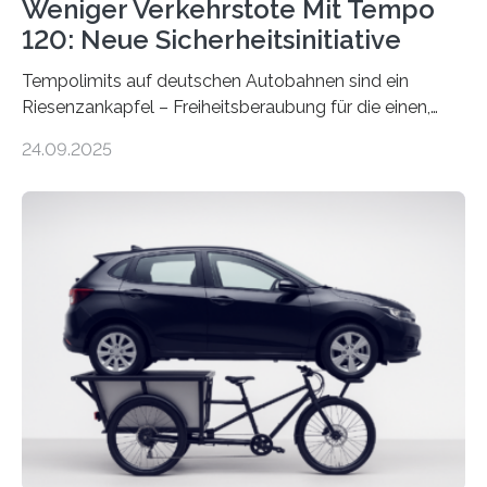
Weniger Verkehrstote Mit Tempo
120: Neue Sicherheitsinitiative
Tempolimits auf deutschen Autobahnen sind ein
Riesenzankapfel – Freiheitsberaubung für die einen,
lebensrettend für die anderen. Was stimmt denn nun?
24.09.2025
Nach rund 50 Jahren hat eine Wissenschaftlerin der
Ruhr-Universität Bochum nun erstmals neue belastbare
Daten gesammelt. Sie zeigen: Tempo 120 würde die
Unfälle mit Schwerverletzten um 26 Prozent senken,
die Zahl der Verkehrstoten sogar um 35 Prozent. Die
Studie ist in der Zeitschrift Transportation Research
Part A: Policy and Practice vom 5. August 2025 online
veröffentlicht. Die deutschen Autobahnen sind…