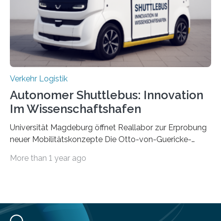
das IPH noch Unternehmen, die Interesse daran haben,
am realen Beispiel ihrer Fabrik…
Verkehr Logistik
Autonomer Shuttlebus: Innovation
Im Wissenschaftshafen
Universität Magdeburg öffnet Reallabor zur Erprobung
neuer Mobilitätskonzepte Die Otto-von-Guericke-
Universität Magdeburg startet ein Reallabor zur
More than 1 year ago
Erforschung neuer Mobilitätskonzepte für Sachsen-
Anhalt. Im Rahmen des von der EU und dem Land
Sachsen-Anhalt geförderten Forschungsprojekts
Intelligenter Mobilitätsraum im Quartier (IMIQ) wird im
Magdeburger Wissenschaftshafen der Einsatz