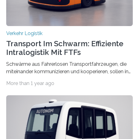
Verkehr Logistik
Transport Im Schwarm: Effiziente
Intralogistik Mit FTFs
Schwärme aus Fahrerlosen Transportfahrzeugen, die
miteinander kommunizieren und kooperieren, sollen in
Zukunft den Materialtransport in Fabriken verbessern.
More than 1 year ago
An dieser innovativen Idee arbeiten Forschende aus
Hannover und Nürnberg im Projekt „Orpheus“. Während
das Fraunhofer Institut für Integrierte Schaltungen IIS
die kommunikationstechnische Umsetzung erforscht,
untersucht das IPH – Institut für Integrierte Produktion
Hannover gGmbH anhand von
Materialflusssimulationen, ob die dezentrale Steuerung
effizienter ist als die zentrale Steuerung. Dafür sucht