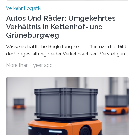
Verkehr Logistik
Autos Und Räder: Umgekehrtes
Verhältnis in Kettenhof- und
Grüneburgweg
Wissenschaftliche Begleitung zeigt differenziertes Bild
der Umgestaltung beider Verkehrsachsen, Verstetigung
wird empfohlen Um den Rad- und Fußverkehr zu
More than 1 year ago
fördern sowie die Wohn- und Aufenthaltsqualität zu
verbessern, führte die Stadt Frankfurt am Main ab 2022
Umgestaltungsmaßnahmen im Grüneburgweg sowie
an der Achse Kettenhofweg/Robert-Mayer-Straße
durch. Wie diese angenommen werden und was sie
bewirken, haben Forscher*innen der Frankfurt University
of Applied Sciences (Frankfurt UAS) untersucht und
ziehen insgesamt eine positive Bilanz. Gemeinsam mit
Vertreter*innen der Stadt Frankfurt stellten sie am 15.
Mai 2025…