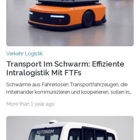
ziehen insgesamt eine positive Bilanz. Gemeinsam mit
Vertreter*innen der Stadt Frankfurt stellten sie am 15.
Mai 2025…
Verkehr Logistik
Transport Im Schwarm: Effiziente
Intralogistik Mit FTFs
Schwärme aus Fahrerlosen Transportfahrzeugen, die
miteinander kommunizieren und kooperieren, sollen in
Zukunft den Materialtransport in Fabriken verbessern.
More than 1 year ago
An dieser innovativen Idee arbeiten Forschende aus
Hannover und Nürnberg im Projekt „Orpheus“. Während
das Fraunhofer Institut für Integrierte Schaltungen IIS
die kommunikationstechnische Umsetzung erforscht,
untersucht das IPH – Institut für Integrierte Produktion