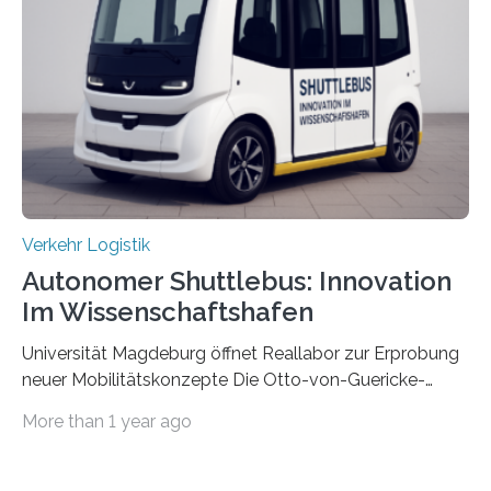
Hannover gGmbH anhand von
Materialflusssimulationen, ob die dezentrale Steuerung
effizienter ist als die zentrale Steuerung. Dafür sucht
das IPH noch Unternehmen, die Interesse daran haben,
am realen Beispiel ihrer Fabrik…
Verkehr Logistik
Autonomer Shuttlebus: Innovation
Im Wissenschaftshafen
Universität Magdeburg öffnet Reallabor zur Erprobung
neuer Mobilitätskonzepte Die Otto-von-Guericke-
Universität Magdeburg startet ein Reallabor zur
More than 1 year ago
Erforschung neuer Mobilitätskonzepte für Sachsen-
Anhalt. Im Rahmen des von der EU und dem Land
Sachsen-Anhalt geförderten Forschungsprojekts