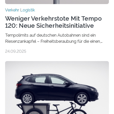
Verkehr Logistik
Weniger Verkehrstote Mit Tempo
120: Neue Sicherheitsinitiative
Tempolimits auf deutschen Autobahnen sind ein
Riesenzankapfel – Freiheitsberaubung für die einen,
lebensrettend für die anderen. Was stimmt denn nun?
24.09.2025
Nach rund 50 Jahren hat eine Wissenschaftlerin der
Ruhr-Universität Bochum nun erstmals neue belastbare
Daten gesammelt. Sie zeigen: Tempo 120 würde die
Unfälle mit Schwerverletzten um 26 Prozent senken,
die Zahl der Verkehrstoten sogar um 35 Prozent. Die
Studie ist in der Zeitschrift Transportation Research
Part A: Policy and Practice vom 5. August 2025 online
veröffentlicht. Die deutschen Autobahnen sind…