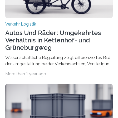
Verkehr Logistik
Autos Und Räder: Umgekehrtes
Verhältnis in Kettenhof- und
Grüneburgweg
Wissenschaftliche Begleitung zeigt differenziertes Bild
der Umgestaltung beider Verkehrsachsen, Verstetigung
wird empfohlen Um den Rad- und Fußverkehr zu
More than 1 year ago
fördern sowie die Wohn- und Aufenthaltsqualität zu
verbessern, führte die Stadt Frankfurt am Main ab 2022
Umgestaltungsmaßnahmen im Grüneburgweg sowie
an der Achse Kettenhofweg/Robert-Mayer-Straße
durch. Wie diese angenommen werden und was sie
bewirken, haben Forscher*innen der Frankfurt University
of Applied Sciences (Frankfurt UAS) untersucht und