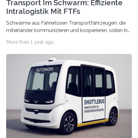
Transport Im Schwarm: Effiziente
Intralogistik Mit FTFs
Schwärme aus Fahrerlosen Transportfahrzeugen, die
miteinander kommunizieren und kooperieren, sollen in
Zukunft den Materialtransport in Fabriken verbessern.
More than 1 year ago
An dieser innovativen Idee arbeiten Forschende aus
Hannover und Nürnberg im Projekt „Orpheus“. Während
das Fraunhofer Institut für Integrierte Schaltungen IIS
die kommunikationstechnische Umsetzung erforscht,
untersucht das IPH – Institut für Integrierte Produktion
Hannover gGmbH anhand von
Materialflusssimulationen, ob die dezentrale Steuerung
effizienter ist als die zentrale Steuerung. Dafür sucht
das IPH noch Unternehmen, die Interesse daran haben,
am realen Beispiel ihrer Fabrik…