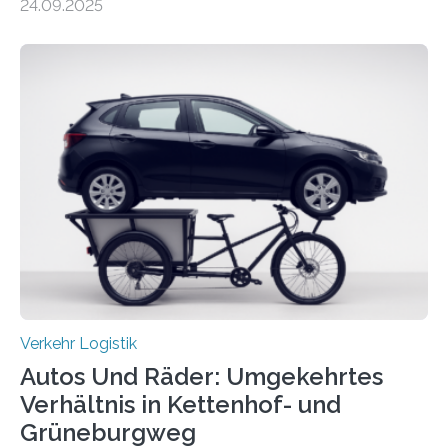
24.09.2025
Nach rund 50 Jahren hat eine Wissenschaftlerin der
Ruhr-Universität Bochum nun erstmals neue belastbare
Daten gesammelt. Sie zeigen: Tempo 120 würde die
Unfälle mit Schwerverletzten um 26 Prozent senken,
die Zahl der Verkehrstoten sogar um 35 Prozent. Die
Studie ist in der Zeitschrift Transportation Research
Part A: Policy and Practice vom 5. August 2025 online
veröffentlicht. Die deutschen Autobahnen sind…
Verkehr Logistik
Autos Und Räder: Umgekehrtes
Verhältnis in Kettenhof- und
Grüneburgweg