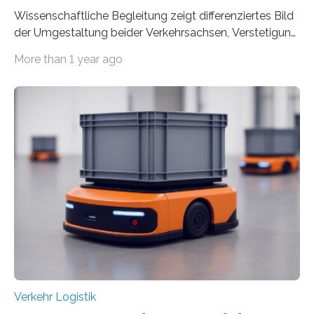
Wissenschaftliche Begleitung zeigt differenziertes Bild
der Umgestaltung beider Verkehrsachsen, Verstetigung
wird empfohlen Um den Rad- und Fußverkehr zu
More than 1 year ago
fördern sowie die Wohn- und Aufenthaltsqualität zu
verbessern, führte die Stadt Frankfurt am Main ab 2022
Umgestaltungsmaßnahmen im Grüneburgweg sowie
an der Achse Kettenhofweg/Robert-Mayer-Straße
durch. Wie diese angenommen werden und was sie
bewirken, haben Forscher*innen der Frankfurt University
of Applied Sciences (Frankfurt UAS) untersucht und
ziehen insgesamt eine positive Bilanz. Gemeinsam mit
Vertreter*innen der Stadt Frankfurt stellten sie am 15.
Mai 2025…
Verkehr Logistik