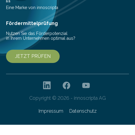
Bewohner orientiert, erprobt. Bereits ab 2027 soll ein
autonom fahrender E-Shuttlebus der nächsten
Eine Marke von innoscripta
Generation den Wissenschaftshafen mit dem Uni-
Campus und dem ÖPNV verbinden….
Fördermittelprüfung
Nutzen Sie das Förderpotenzial
in Ihrem Unternehmen optimal aus?
JETZT PRÜFEN
Copyright © 2026 - innoscripta AG
Impressum
Datenschutz