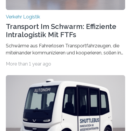
Verkehr Logistik
Transport Im Schwarm: Effiziente
Intralogistik Mit FTFs
Schwärme aus Fahrerlosen Transportfahrzeugen, die
miteinander kommunizieren und kooperieren, sollen in
Zukunft den Materialtransport in Fabriken verbessern.
More than 1 year ago
An dieser innovativen Idee arbeiten Forschende aus
Hannover und Nürnberg im Projekt „Orpheus“. Während
das Fraunhofer Institut für Integrierte Schaltungen IIS
die kommunikationstechnische Umsetzung erforscht,
untersucht das IPH – Institut für Integrierte Produktion
Hannover gGmbH anhand von
Materialflusssimulationen, ob die dezentrale Steuerung
effizienter ist als die zentrale Steuerung. Dafür sucht
das IPH noch Unternehmen, die Interesse daran haben,
am realen Beispiel ihrer Fabrik…