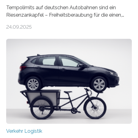
Tempolimits auf deutschen Autobahnen sind ein
Riesenzankapfel – Freiheitsberaubung für die einen,
lebensrettend für die anderen. Was stimmt denn nun?
24.09.2025
Nach rund 50 Jahren hat eine Wissenschaftlerin der
Ruhr-Universität Bochum nun erstmals neue belastbare
Daten gesammelt. Sie zeigen: Tempo 120 würde die
Unfälle mit Schwerverletzten um 26 Prozent senken,
die Zahl der Verkehrstoten sogar um 35 Prozent. Die
Studie ist in der Zeitschrift Transportation Research
Part A: Policy and Practice vom 5. August 2025 online
veröffentlicht. Die deutschen Autobahnen sind…
Verkehr Logistik