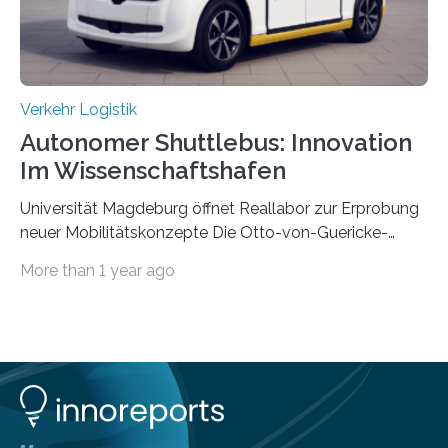
Verkehr Logistik
Autonomer Shuttlebus: Innovation
Im Wissenschaftshafen
Universität Magdeburg öffnet Reallabor zur Erprobung
neuer Mobilitätskonzepte Die Otto-von-Guericke-
Universität Magdeburg startet ein Reallabor zur
More than 1 year ago
Erforschung neuer Mobilitätskonzepte für Sachsen-
Anhalt. Im Rahmen des von der EU und dem Land
Sachsen-Anhalt geförderten Forschungsprojekts
Intelligenter Mobilitätsraum im Quartier (IMIQ) wird im
Magdeburger Wissenschaftshafen der Einsatz
autonomer Fahrzeuge und einer digitalen Infrastruktur,
der sich an den Bedürfnissen der Bewohnerinnen und