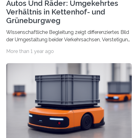
Autos Und Räder: Umgekehrtes
Verhältnis in Kettenhof- und
Grüneburgweg
Wissenschaftliche Begleitung zeigt differenziertes Bild
der Umgestaltung beider Verkehrsachsen, Verstetigung
wird empfohlen Um den Rad- und Fußverkehr zu
More than 1 year ago
fördern sowie die Wohn- und Aufenthaltsqualität zu
verbessern, führte die Stadt Frankfurt am Main ab 2022
Umgestaltungsmaßnahmen im Grüneburgweg sowie
an der Achse Kettenhofweg/Robert-Mayer-Straße
durch. Wie diese angenommen werden und was sie
bewirken, haben Forscher*innen der Frankfurt University
of Applied Sciences (Frankfurt UAS) untersucht und
ziehen insgesamt eine positive Bilanz. Gemeinsam mit
Vertreter*innen der Stadt Frankfurt stellten sie am 15.
Mai 2025…