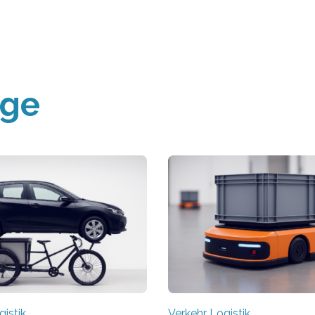
äge
gistik
Verkehr Logistik