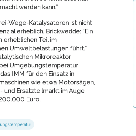
emacht werden kann.”
rei-Wege-Katalysatoren ist nicht
zial erheblich. Brickwedde: “Ein
 erheblichen Teil im
hen Umweltbelastungen führt.”
atalytischen Mikroreaktor
on bei Umgebungstemperatur
das IMM für den Einsatz in
smaschinen wie etwa Motorsägen,
t- und Ersatzteilmarkt im Auge
 200.000 Euro.
ngstemperatur