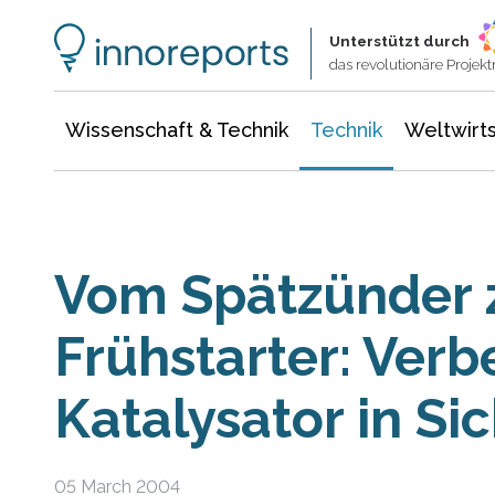
Wissenschaft & Technik
Informationstechnologie
Energie & Elektrotechnik
Unterstützt durch
das revolutionäre Proje
Wissenschaft & Technik
Technik
Weltwirts
Vom Spätzünder
Frühstarter: Verb
Katalysator in Si
05 March 2004