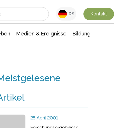
 Leben
Medien & Ereignisse
Interdisziplinäre Forschung
Veranstaltungsnachrichten
n Chemie
Gesellschaftswissenschaften
Kontakt
DE
eben
Medien & Ereignisse
Bildung
Meistgelesene
Artikel
25 April 2001
Forschungsergebnisse