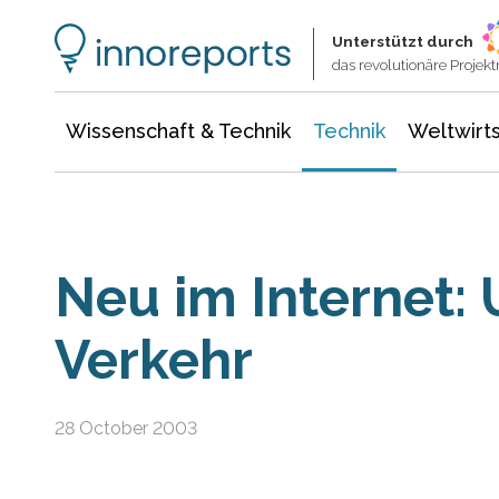
Wissenschaft & Technik
Informationstechnologie
Energie & Elektrotechnik
Unterstützt durch
das revolutionäre Proje
Wissenschaft & Technik
Technik
Weltwirts
Neu im Internet:
Verkehr
28 October 2003