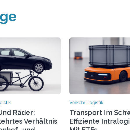
äge
gistik
Verkehr Logistik
Und Räder:
Transport Im Sch
hrtes Verhältnis
Effiziente Intralogi
tenhof- und
Mit FTFs