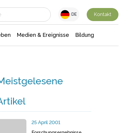
 Leben
Medien & Ereignisse
Interdisziplinäre Forschung
Veranstaltungsnachrichten
n Chemie
Gesellschaftswissenschaften
Kontakt
DE
eben
Medien & Ereignisse
Bildung
Meistgelesene
Artikel
25 April 2001
Forschungsergebnisse