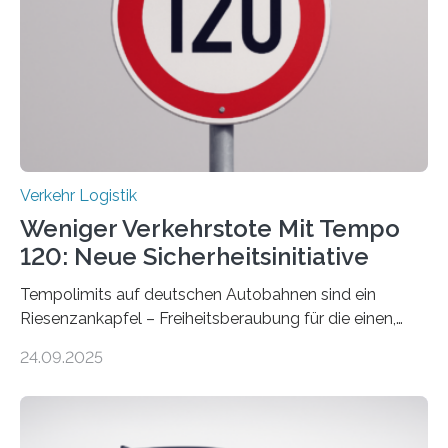
Verkehr Logistik
Weniger Verkehrstote Mit Tempo
120: Neue Sicherheitsinitiative
Tempolimits auf deutschen Autobahnen sind ein
Riesenzankapfel – Freiheitsberaubung für die einen,
lebensrettend für die anderen. Was stimmt denn nun?
24.09.2025
Nach rund 50 Jahren hat eine Wissenschaftlerin der
Ruhr-Universität Bochum nun erstmals neue belastbare
Daten gesammelt. Sie zeigen: Tempo 120 würde die
Unfälle mit Schwerverletzten um 26 Prozent senken,