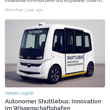
miteinander kommunizieren und kooperieren, sollen in
Zukunft den Materialtransport in Fabriken verbessern.
More than 1 year ago
An dieser innovativen Idee arbeiten Forschende aus
Hannover und Nürnberg im Projekt „Orpheus“. Während
das Fraunhofer Institut für Integrierte Schaltungen IIS
die kommunikationstechnische Umsetzung erforscht,
untersucht das IPH – Institut für Integrierte Produktion
Hannover gGmbH anhand von
Materialflusssimulationen, ob die dezentrale Steuerung
effizienter ist als die zentrale Steuerung. Dafür sucht
das IPH noch Unternehmen, die Interesse daran haben,
am realen Beispiel ihrer Fabrik…
Verkehr Logistik
Autonomer Shuttlebus: Innovation
Im Wissenschaftshafen