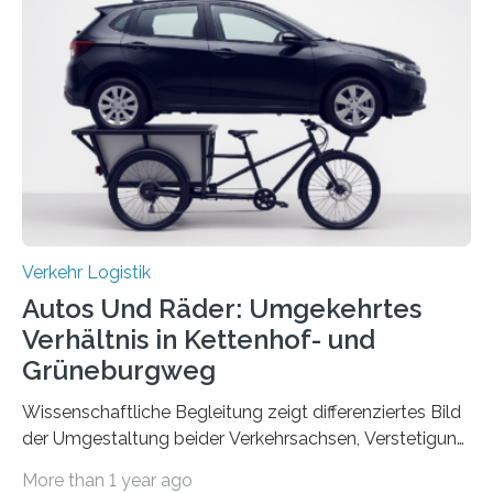
die Zahl der Verkehrstoten sogar um 35 Prozent. Die
Studie ist in der Zeitschrift Transportation Research
Part A: Policy and Practice vom 5. August 2025 online
veröffentlicht. Die deutschen Autobahnen sind…
Verkehr Logistik
Autos Und Räder: Umgekehrtes
Verhältnis in Kettenhof- und
Grüneburgweg
Wissenschaftliche Begleitung zeigt differenziertes Bild
der Umgestaltung beider Verkehrsachsen, Verstetigung
wird empfohlen Um den Rad- und Fußverkehr zu
More than 1 year ago
fördern sowie die Wohn- und Aufenthaltsqualität zu