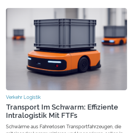
verbessern, führte die Stadt Frankfurt am Main ab 2022
Umgestaltungsmaßnahmen im Grüneburgweg sowie
an der Achse Kettenhofweg/Robert-Mayer-Straße
durch. Wie diese angenommen werden und was sie
bewirken, haben Forscher*innen der Frankfurt University
of Applied Sciences (Frankfurt UAS) untersucht und
ziehen insgesamt eine positive Bilanz. Gemeinsam mit
Vertreter*innen der Stadt Frankfurt stellten sie am 15.
Mai 2025…
Verkehr Logistik
Transport Im Schwarm: Effiziente
Intralogistik Mit FTFs
Schwärme aus Fahrerlosen Transportfahrzeugen, die