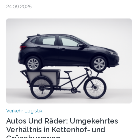
lebensrettend für die anderen. Was stimmt denn nun?
24.09.2025
Nach rund 50 Jahren hat eine Wissenschaftlerin der
Ruhr-Universität Bochum nun erstmals neue belastbare
Daten gesammelt. Sie zeigen: Tempo 120 würde die
Unfälle mit Schwerverletzten um 26 Prozent senken,
die Zahl der Verkehrstoten sogar um 35 Prozent. Die
Studie ist in der Zeitschrift Transportation Research
Part A: Policy and Practice vom 5. August 2025 online
veröffentlicht. Die deutschen Autobahnen sind…
Verkehr Logistik
Autos Und Räder: Umgekehrtes
Verhältnis in Kettenhof- und