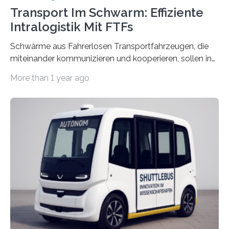
Transport Im Schwarm: Effiziente
Intralogistik Mit FTFs
Schwärme aus Fahrerlosen Transportfahrzeugen, die
miteinander kommunizieren und kooperieren, sollen in
Zukunft den Materialtransport in Fabriken verbessern.
More than 1 year ago
An dieser innovativen Idee arbeiten Forschende aus
Hannover und Nürnberg im Projekt „Orpheus“. Während
das Fraunhofer Institut für Integrierte Schaltungen IIS
die kommunikationstechnische Umsetzung erforscht,
untersucht das IPH – Institut für Integrierte Produktion
Hannover gGmbH anhand von
Materialflusssimulationen, ob die dezentrale Steuerung
effizienter ist als die zentrale Steuerung. Dafür sucht
das IPH noch Unternehmen, die Interesse daran haben,
am realen Beispiel ihrer Fabrik…