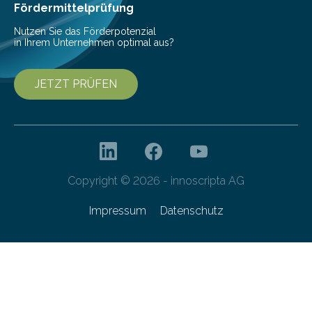
Campus und dem ÖPNV verbinden….
Fördermittelprüfung
Nutzen Sie das Förderpotenzial
in Ihrem Unternehmen optimal aus?
JETZT PRÜFEN
Copyright © 2026 - innoscripta AG
Impressum
Datenschutz