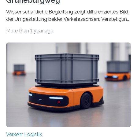
Grüneburgweg
Wissenschaftliche Begleitung zeigt differenziertes Bild
der Umgestaltung beider Verkehrsachsen, Verstetigung
wird empfohlen Um den Rad- und Fußverkehr zu
More than 1 year ago
fördern sowie die Wohn- und Aufenthaltsqualität zu
verbessern, führte die Stadt Frankfurt am Main ab 2022
Umgestaltungsmaßnahmen im Grüneburgweg sowie
an der Achse Kettenhofweg/Robert-Mayer-Straße
durch. Wie diese angenommen werden und was sie
bewirken, haben Forscher*innen der Frankfurt University
of Applied Sciences (Frankfurt UAS) untersucht und
ziehen insgesamt eine positive Bilanz. Gemeinsam mit
Vertreter*innen der Stadt Frankfurt stellten sie am 15.
Mai 2025…
Verkehr Logistik