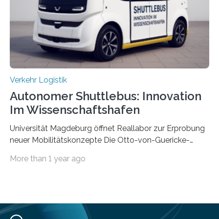
effizienter ist als die zentrale Steuerung. Dafür sucht
das IPH noch Unternehmen, die Interesse daran haben,
am realen Beispiel ihrer Fabrik…
Verkehr Logistik
Autonomer Shuttlebus: Innovation
Im Wissenschaftshafen
Universität Magdeburg öffnet Reallabor zur Erprobung
neuer Mobilitätskonzepte Die Otto-von-Guericke-
Universität Magdeburg startet ein Reallabor zur
More than 1 year ago
Erforschung neuer Mobilitätskonzepte für Sachsen-
Anhalt. Im Rahmen des von der EU und dem Land
Sachsen-Anhalt geförderten Forschungsprojekts
Intelligenter Mobilitätsraum im Quartier (IMIQ) wird im
Magdeburger Wissenschaftshafen der Einsatz