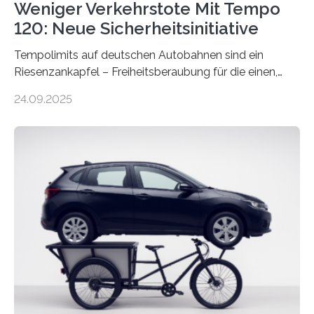
Weniger Verkehrstote Mit Tempo
120: Neue Sicherheitsinitiative
Tempolimits auf deutschen Autobahnen sind ein
Riesenzankapfel – Freiheitsberaubung für die einen,
lebensrettend für die anderen. Was stimmt denn nun?
24.09.2025
Nach rund 50 Jahren hat eine Wissenschaftlerin der
Ruhr-Universität Bochum nun erstmals neue belastbare
Daten gesammelt. Sie zeigen: Tempo 120 würde die
Unfälle mit Schwerverletzten um 26 Prozent senken,
die Zahl der Verkehrstoten sogar um 35 Prozent. Die
Studie ist in der Zeitschrift Transportation Research
Part A: Policy and Practice vom 5. August 2025 online
veröffentlicht. Die deutschen Autobahnen sind…