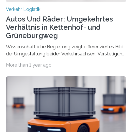
Verkehr Logistik
Autos Und Räder: Umgekehrtes
Verhältnis in Kettenhof- und
Grüneburgweg
Wissenschaftliche Begleitung zeigt differenziertes Bild
der Umgestaltung beider Verkehrsachsen, Verstetigung
wird empfohlen Um den Rad- und Fußverkehr zu
More than 1 year ago
fördern sowie die Wohn- und Aufenthaltsqualität zu
verbessern, führte die Stadt Frankfurt am Main ab 2022
Umgestaltungsmaßnahmen im Grüneburgweg sowie
an der Achse Kettenhofweg/Robert-Mayer-Straße
durch. Wie diese angenommen werden und was sie
bewirken, haben Forscher*innen der Frankfurt University
of Applied Sciences (Frankfurt UAS) untersucht und
ziehen insgesamt eine positive Bilanz. Gemeinsam mit
Vertreter*innen der Stadt Frankfurt stellten sie am 15.
Mai 2025…