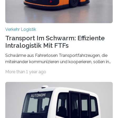
Verkehr Logistik
Transport Im Schwarm: Effiziente
Intralogistik Mit FTFs
Schwärme aus Fahrerlosen Transportfahrzeugen, die
miteinander kommunizieren und kooperieren, sollen in
Zukunft den Materialtransport in Fabriken verbessern.
More than 1 year ago
An dieser innovativen Idee arbeiten Forschende aus
Hannover und Nürnberg im Projekt „Orpheus“. Während
das Fraunhofer Institut für Integrierte Schaltungen IIS
die kommunikationstechnische Umsetzung erforscht,
untersucht das IPH – Institut für Integrierte Produktion
Hannover gGmbH anhand von
Materialflusssimulationen, ob die dezentrale Steuerung