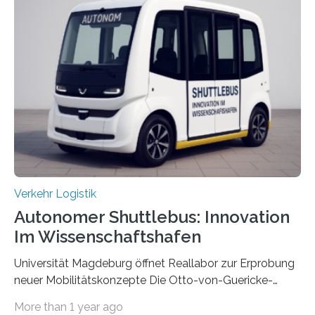
die kommunikationstechnische Umsetzung erforscht,
untersucht das IPH – Institut für Integrierte Produktion
Hannover gGmbH anhand von
Materialflusssimulationen, ob die dezentrale Steuerung
effizienter ist als die zentrale Steuerung. Dafür sucht
das IPH noch Unternehmen, die Interesse daran haben,
am realen Beispiel ihrer Fabrik…
Verkehr Logistik
Autonomer Shuttlebus: Innovation
Im Wissenschaftshafen
Universität Magdeburg öffnet Reallabor zur Erprobung
neuer Mobilitätskonzepte Die Otto-von-Guericke-
Universität Magdeburg startet ein Reallabor zur
More than 1 year ago
Erforschung neuer Mobilitätskonzepte für Sachsen-