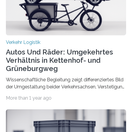
Verkehr Logistik
Autos Und Räder: Umgekehrtes
Verhältnis in Kettenhof- und
Grüneburgweg
Wissenschaftliche Begleitung zeigt differenziertes Bild
der Umgestaltung beider Verkehrsachsen, Verstetigung
wird empfohlen Um den Rad- und Fußverkehr zu
More than 1 year ago
fördern sowie die Wohn- und Aufenthaltsqualität zu
verbessern, führte die Stadt Frankfurt am Main ab 2022
Umgestaltungsmaßnahmen im Grüneburgweg sowie
an der Achse Kettenhofweg/Robert-Mayer-Straße
durch. Wie diese angenommen werden und was sie