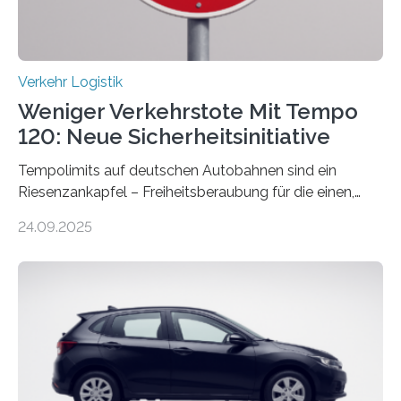
Verkehr Logistik
Weniger Verkehrstote Mit Tempo
120: Neue Sicherheitsinitiative
Tempolimits auf deutschen Autobahnen sind ein
Riesenzankapfel – Freiheitsberaubung für die einen,
lebensrettend für die anderen. Was stimmt denn nun?
24.09.2025
Nach rund 50 Jahren hat eine Wissenschaftlerin der
Ruhr-Universität Bochum nun erstmals neue belastbare
Daten gesammelt. Sie zeigen: Tempo 120 würde die
Unfälle mit Schwerverletzten um 26 Prozent senken,
die Zahl der Verkehrstoten sogar um 35 Prozent. Die
Studie ist in der Zeitschrift Transportation Research
Part A: Policy and Practice vom 5. August 2025 online
veröffentlicht. Die deutschen Autobahnen sind…