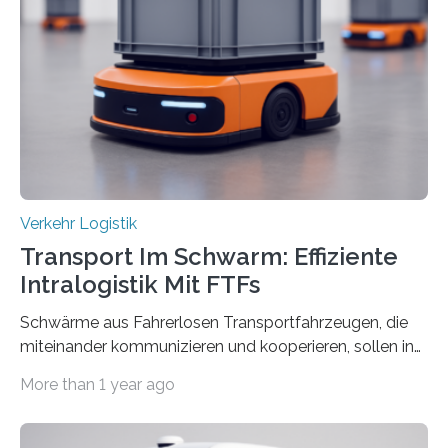
bewirken, haben Forscher*innen der Frankfurt University
of Applied Sciences (Frankfurt UAS) untersucht und
ziehen insgesamt eine positive Bilanz. Gemeinsam mit
Vertreter*innen der Stadt Frankfurt stellten sie am 15.
Mai 2025…
Verkehr Logistik
Transport Im Schwarm: Effiziente
Intralogistik Mit FTFs
Schwärme aus Fahrerlosen Transportfahrzeugen, die
miteinander kommunizieren und kooperieren, sollen in
Zukunft den Materialtransport in Fabriken verbessern.
More than 1 year ago
An dieser innovativen Idee arbeiten Forschende aus
Hannover und Nürnberg im Projekt „Orpheus“. Während
das Fraunhofer Institut für Integrierte Schaltungen IIS