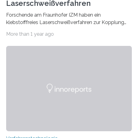
Laserschweißverfahren
Forschende am Fraunhofer IZM haben ein
klebstofffreies Laserschweißverfahren zur Kopplung
photonisch integrierter Schaltkreise (PICs) mit
More than 1 year ago
optischen Glasfasern realisiert, welches auch in
kryogenen Umgebungen von bis zu vier Kelvin, also
-269.15°C potenziell einsetzbar ist. Die Technologie
eröffnet durch eine direkte Quarz-Quarz-Verbindung
eine zuverlässigere, schnellere und preiswertere Faser-
PIC-Kopplung und revolutioniert so Anwendungen im
Bereich der Quantentechnologien. Eine
Tieftemperaturumgebung ist unerlässlich zur
Beobachtung von Quanteneffekten. Letztere können
einen enormen Vorteil für die Lebensqualität von
Menschen haben, so ist der Umgang mit Big Data…