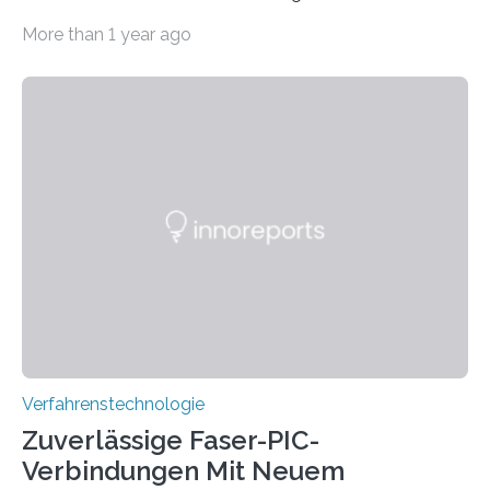
Emissionen – das ist mehr als der gesamte weltweite
More than 1 year ago
Flugverkehr. Forschende am Paul Scherrer Institut PSI
haben ein KI-gestütztes Modell entwickelt, mit dem
sich neue Rezepturen für Zement schneller entdecken
lassen – bei gleicher Materialqualität und einer
besseren CO₂-Bilanz. Mit infernalischen 1400 Grad
Celsius werden die Drehöfen in den Zementwerken
eingeheizt, um aus gemahlenem Kalkstein Klinker zu
brennen, der Grundstoff für baufertigen Zement. Wenig
überraschend: Solche Temperaturen…
Verfahrenstechnologie
Zuverlässige Faser-PIC-
Verbindungen Mit Neuem