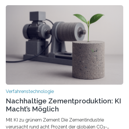
ILT formen Forschende in Zusammenarbeit mit der
RWTH Aachen den Strahl eines Ultrakurzpulslasers
mithilfe eines Spatial Light Modulators (SLM) exakt in
das gewünschte Muster und bringen es direkt auf die
Werkstückoberfläche. Das beschleunigt die
Bearbeitung deutlich und eröffnet neue Möglichkeiten
für Branchen wie die stahl- und metallverarbeitende
Industrie oder die Glasverarbeitung. Erste Tests…
Verfahrenstechnologie
Nachhaltige Zementproduktion: KI
Macht’s Möglich
Mit KI zu grünem Zement Die Zementindustrie
verursacht rund acht Prozent der globalen CO₂-