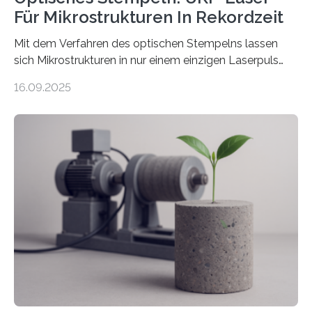
Für Mikrostrukturen In Rekordzeit
Mit dem Verfahren des optischen Stempelns lassen
sich Mikrostrukturen in nur einem einzigen Laserpuls
präzise und reproduzierbar erzeugen – ganz ohne
16.09.2025
zeitaufwändiges Abscannen der Fläche. Am Fraunhofer
ILT formen Forschende in Zusammenarbeit mit der
RWTH Aachen den Strahl eines Ultrakurzpulslasers
mithilfe eines Spatial Light Modulators (SLM) exakt in
das gewünschte Muster und bringen es direkt auf die
Werkstückoberfläche. Das beschleunigt die
Bearbeitung deutlich und eröffnet neue Möglichkeiten
für Branchen wie die stahl- und metallverarbeitende
Industrie oder die Glasverarbeitung. Erste Tests…