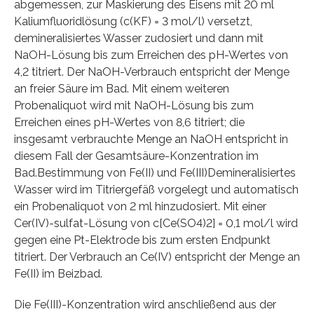
abgemessen, zur Maskierung des Eisens mit 20 ml
Kaliumfluoridlösung (c(KF) = 3 mol/l) versetzt,
demineralisiertes Wasser zudosiert und dann mit
NaOH-Lösung bis zum Erreichen des pH-Wertes von
4,2 titriert. Der NaOH-Verbrauch entspricht der Menge
an freier Säure im Bad. Mit einem weiteren
Probenaliquot wird mit NaOH-Lösung bis zum
Erreichen eines pH-Wertes von 8,6 titriert; die
insgesamt verbrauchte Menge an NaOH entspricht in
diesem Fall der Gesamtsäure-Konzentration im
Bad.Bestimmung von Fe(II) und Fe(III)Demineralisiertes
Wasser wird im Titriergefäß vorgelegt und automatisch
ein Probenaliquot von 2 ml hinzudosiert. Mit einer
Cer(IV)-sulfat-Lösung von c[Ce(SO4)2] = 0,1 mol/l wird
gegen eine Pt-Elektrode bis zum ersten Endpunkt
titriert. Der Verbrauch an Ce(IV) entspricht der Menge an
Fe(II) im Beizbad.
Die Fe(III)-Konzentration wird anschließend aus der