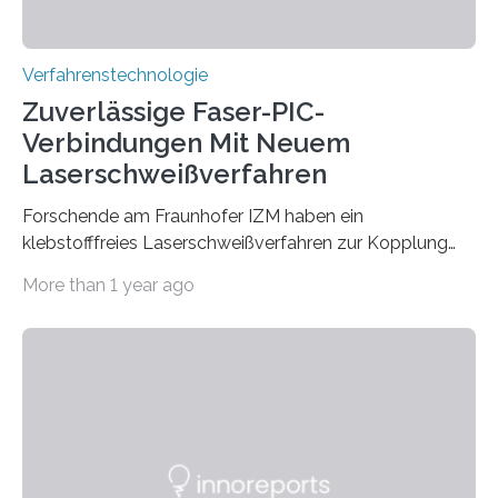
Verfahrenstechnologie
Zuverlässige Faser-PIC-
Verbindungen Mit Neuem
Laserschweißverfahren
Forschende am Fraunhofer IZM haben ein
klebstofffreies Laserschweißverfahren zur Kopplung
photonisch integrierter Schaltkreise (PICs) mit
More than 1 year ago
optischen Glasfasern realisiert, welches auch in
kryogenen Umgebungen von bis zu vier Kelvin, also
-269.15°C potenziell einsetzbar ist. Die Technologie
eröffnet durch eine direkte Quarz-Quarz-Verbindung
eine zuverlässigere, schnellere und preiswertere Faser-
PIC-Kopplung und revolutioniert so Anwendungen im
Bereich der Quantentechnologien. Eine
Tieftemperaturumgebung ist unerlässlich zur