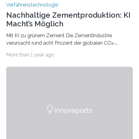
Verfahrenstechnologie
Nachhaltige Zementproduktion: KI
Macht’s Möglich
Mit KI zu grünem Zement Die Zementindustrie
verursacht rund acht Prozent der globalen CO₂-
Emissionen – das ist mehr als der gesamte weltweite
More than 1 year ago
Flugverkehr. Forschende am Paul Scherrer Institut PSI
haben ein KI-gestütztes Modell entwickelt, mit dem
sich neue Rezepturen für Zement schneller entdecken
lassen – bei gleicher Materialqualität und einer
besseren CO₂-Bilanz. Mit infernalischen 1400 Grad
Celsius werden die Drehöfen in den Zementwerken
eingeheizt, um aus gemahlenem Kalkstein Klinker zu
brennen, der Grundstoff für baufertigen Zement. Wenig
überraschend: Solche Temperaturen…