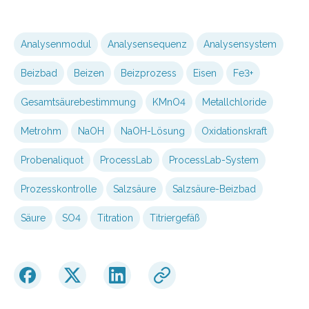
Analysenmodul
Analysensequenz
Analysensystem
Beizbad
Beizen
Beizprozess
Eisen
Fe3+
Gesamtsäurebestimmung
KMnO4
Metallchloride
Metrohm
NaOH
NaOH-Lösung
Oxidationskraft
Probenaliquot
ProcessLab
ProcessLab-System
Prozesskontrolle
Salzsäure
Salzsäure-Beizbad
Säure
SO4
Titration
Titriergefäß