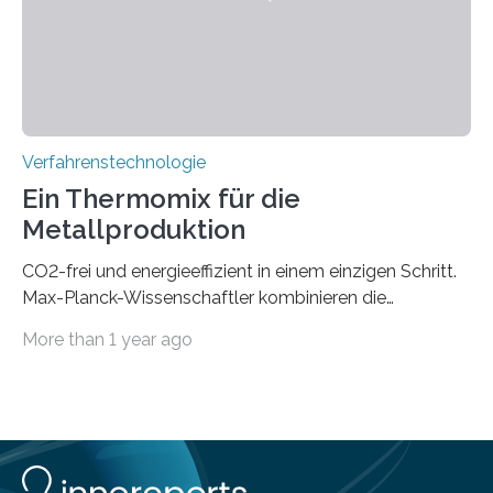
Beobachtung von Quanteneffekten. Letztere können
einen enormen Vorteil für die Lebensqualität von
Menschen haben, so ist der Umgang mit Big Data…
Verfahrenstechnologie
Ein Thermomix für die
Metallproduktion
CO2-frei und energieeffizient in einem einzigen Schritt.
Max-Planck-Wissenschaftler kombinieren die
Gewinnung, Herstellung, Mischung und Verarbeitung
More than 1 year ago
von Metallen und Legierungen in einem einzigen,
umweltfreundlichen Schritt. Ihre Ergebnisse sind jetzt in
der Zeitschrift Nature veröffentlicht. Die Produktion von
jährlich etwa zwei Milliarden Tonnen Metalle ist für 10%
der globalen CO2-Emissionen verantwortlich. Allein um
eine Tonne Eisen zu produzieren, werden zwei Tonnen