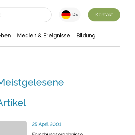
 Leben
Medien & Ereignisse
Interdisziplinäre Forschung
Veranstaltungsnachrichten
n Chemie
Gesellschaftswissenschaften
Kontakt
DE
eben
Medien & Ereignisse
Bildung
Meistgelesene
Artikel
25 April 2001
Forschungsergebnisse