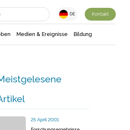
 Leben
Medien & Ereignisse
Interdisziplinäre Forschung
Veranstaltungsnachrichten
n Chemie
Gesellschaftswissenschaften
Kontakt
DE
eben
Medien & Ereignisse
Bildung
Meistgelesene
Artikel
25 April 2001
Forschungsergebnisse