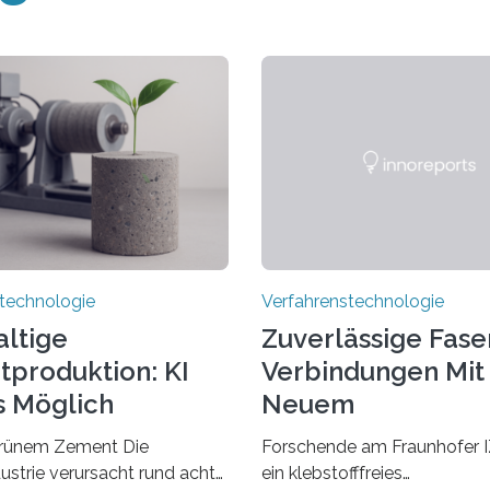
technologie
Verfahrenstechnologie
ltige
Zuverlässige Fase
produktion: KI
Verbindungen Mit
s Möglich
Neuem
Laserschweißverf
grünem Zement Die
Forschende am Fraunhofer 
strie verursacht rund acht
ein klebstofffreies