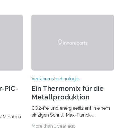
Verfahrenstechnologie
r-PIC-
Ein Thermomix für die
Metallproduktion
CO2-frei und energieeffizient in einem
ahren
einzigen Schritt. Max-Planck-
IZM haben
Wissenschaftler kombinieren die
More than 1 year ago