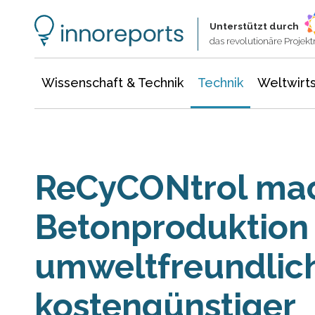
Wissenschaft & Technik
Informationstechnologie
Energie & Elektrotechnik
Unterstützt durch
das revolutionäre Proje
Wissenschaft & Technik
Technik
Weltwirts
ReCyCONtrol ma
Betonproduktion
umweltfreundlic
kostengünstiger