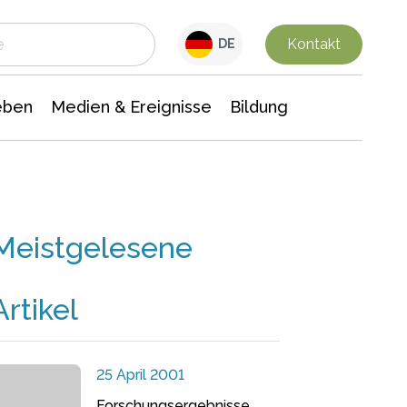
 Leben
Medien & Ereignisse
Interdisziplinäre Forschung
Veranstaltungsnachrichten
n Chemie
Gesellschaftswissenschaften
Kontakt
DE
eben
Medien & Ereignisse
Bildung
Meistgelesene
Artikel
25 April 2001
Forschungsergebnisse