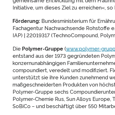
gemeinsame Entwicklung mit dem Fraunhof
Initiative, um dieses Ziel zu erreichen«, so
Förderung:
Bundesministerium für Ernähru
Fachagentur Nachwachsende Rohstoffe e.V
IAP) | 22019317 (TechnoCompound, Polym
Die
Polymer-Gruppe
(
www.polymer-grupp
entstand aus der 1973 gegründeten Pol
konzernunabhängigen Familienunternehme
compoundiert, veredelt und modifiziert. Fl
unterstützt sie ihre Kunden zunehmend we
maßgeschneiderten Produkten von höchste
Polymer-Gruppe sechs Compoundierunte
Polymer-Chemie Rus, Sun Alloys Europe
SoBiCo – und beschäftigt über 550 Mitarbe