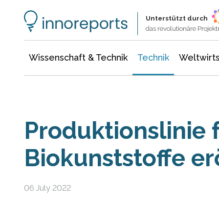
Wissenschaft & Technik
Informationstechnologie
Energie & Elektrotechnik
Unterstützt durch
das revolutionäre Proje
Wissenschaft & Technik
Technik
Weltwirts
Produktionslinie 
Biokunststoffe er
06 July 2022