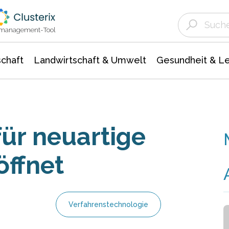
Landwirtschaft & Umwelt
Gesundheit &
Agrar- Forstwissenschaften
Unternehmensmeldungen
Biowissenschafte
Ökologie Umwelt- Naturschutz
ktmanagement-Tool
chaft
Landwirtschaft & Umwelt
Gesundheit & L
für neuartige
öffnet
Verfahrenstechnologie