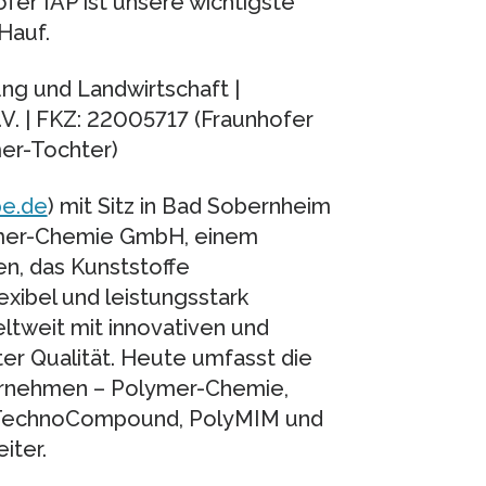
er IAP ist unsere wichtigste
 Hauf.
ng und Landwirtschaft |
. | FKZ: 22005717 (Fraunhofer
er-Tochter)
e.de
) mit Sitz in Bad Sobernheim
ymer-Chemie GmbH, einem
n, das Kunststoffe
exibel und leistungsstark
ltweit mit innovativen und
r Qualität. Heute umfasst die
rnehmen – Polymer-Chemie,
, TechnoCompound, PolyMIM und
iter.