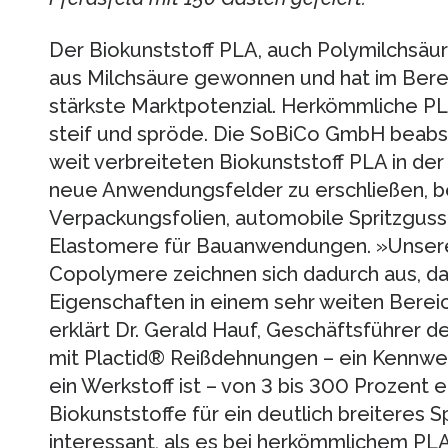
Der Biokunststoff PLA, auch Polymilchsäur
aus Milchsäure gewonnen und hat im Berei
stärkste Marktpotenzial. Herkömmliche PLA
steif und spröde. Die SoBiCo GmbH beabsi
weit verbreiteten Biokunststoff PLA in de
neue Anwendungsfelder zu erschließen, be
Verpackungsfolien, automobile Spritzguss
Elastomere für Bauanwendungen. »Unsere
Copolymere zeichnen sich dadurch aus, d
Eigenschaften in einem sehr weiten Berei
erklärt Dr. Gerald Hauf, Geschäftsführer 
mit Plactid® Reißdehnungen – ein Kennwert
ein Werkstoff ist – von 3 bis 300 Prozent 
Biokunststoffe für ein deutlich breitere
interessant, als es bei herkömmlichem PLA d