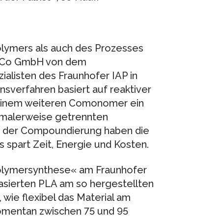
lymers als auch des Prozesses
oBiCo GmbH von dem
listen des Fraunhofer IAP in
sverfahren basiert auf reaktiver
 einem weiteren Comonomer ein
rmalerweise getrennten
nd der Compoundierung haben die
s spart Zeit, Energie und Kosten.
»Polymersynthese« am Fraunhofer
basierten PLA am so hergestellten
 wie flexibel das Material am
omentan zwischen 75 und 95