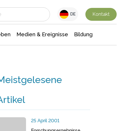
 Leben
Medien & Ereignisse
Interdisziplinäre Forschung
Veranstaltungsnachrichten
n Chemie
Gesellschaftswissenschaften
Kontakt
DE
eben
Medien & Ereignisse
Bildung
Meistgelesene
Artikel
25 April 2001
Forschungsergebnisse