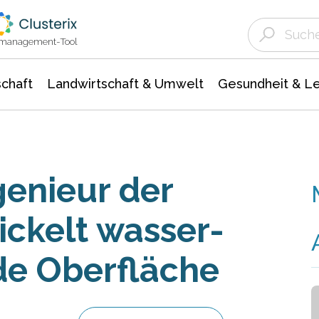
Landwirtschaft & Umwelt
Gesundheit &
Agrar- Forstwissenschaften
Unternehmensmeldungen
Biowissenschafte
Ökologie Umwelt- Naturschutz
ktmanagement-Tool
chaft
Landwirtschaft & Umwelt
Gesundheit & L
genieur der
ckelt wasser-
de Oberfläche