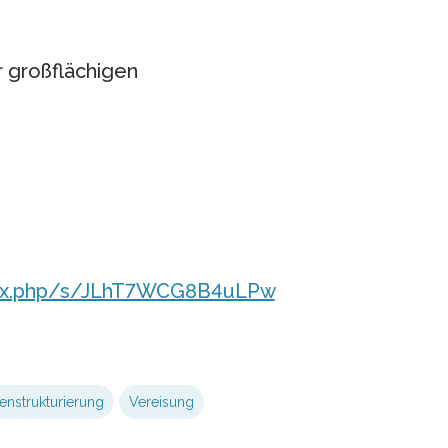
 großflächigen
index.php/s/JLhT7WCG8B4uLPw
enstrukturierung
Vereisung