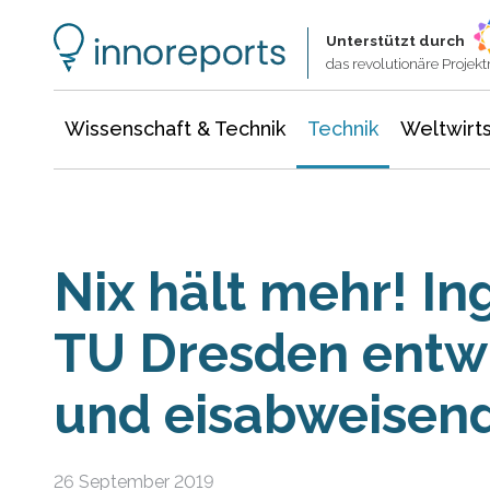
Wissenschaft & Technik
Informationstechnologie
Energie & Elektrotechnik
Unterstützt durch
das revolutionäre Proje
Wissenschaft & Technik
Technik
Weltwirts
Nix hält mehr! In
TU Dresden entwi
und eisabweisen
26 September 2019