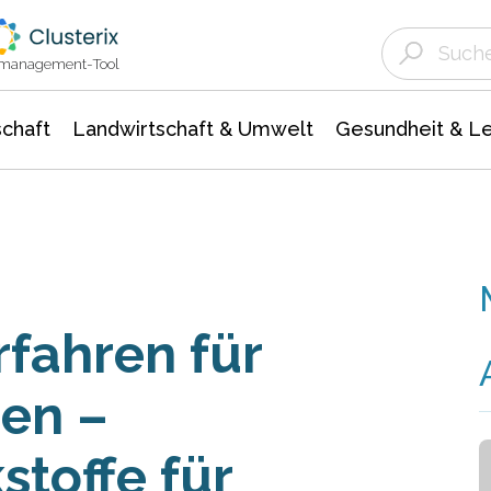
Landwirtschaft & Umwelt
Gesundheit &
Agrar- Forstwissenschaften
Unternehmensmeldungen
Biowissenschafte
Ökologie Umwelt- Naturschutz
ktmanagement-Tool
chaft
Landwirtschaft & Umwelt
Gesundheit & L
fahren für
en –
stoffe für