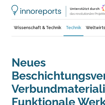
Wissenschaft & Technik
Informationstechnologie
Energie & Elektrotechnik
Unterstützt durch
das revolutionäre Proje
Wissenschaft & Technik
Technik
Weltwirts
Neues
Beschichtungsver
Verbundmateriali
Funktionale Werk