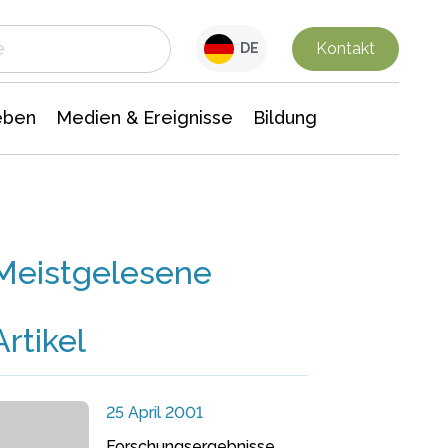
 Leben
Medien & Ereignisse
Interdisziplinäre Forschung
Veranstaltungsnachrichten
n Chemie
Gesellschaftswissenschaften
Kontakt
DE
eben
Medien & Ereignisse
Bildung
Meistgelesene
Artikel
25 April 2001
Forschungsergebnisse