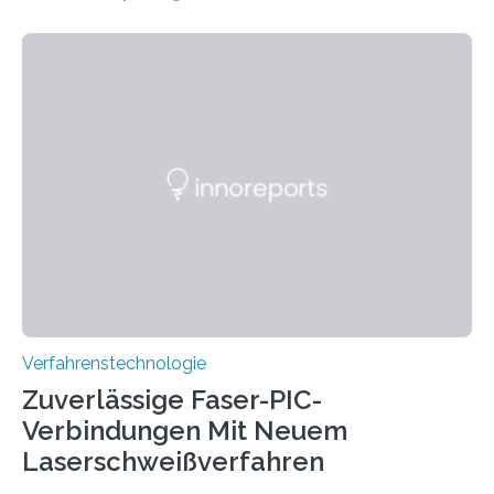
Flugverkehr. Forschende am Paul Scherrer Institut PSI
haben ein KI-gestütztes Modell entwickelt, mit dem
sich neue Rezepturen für Zement schneller entdecken
lassen – bei gleicher Materialqualität und einer
besseren CO₂-Bilanz. Mit infernalischen 1400 Grad
Celsius werden die Drehöfen in den Zementwerken
eingeheizt, um aus gemahlenem Kalkstein Klinker zu
brennen, der Grundstoff für baufertigen Zement. Wenig
überraschend: Solche Temperaturen…
Verfahrenstechnologie
Zuverlässige Faser-PIC-
Verbindungen Mit Neuem
Laserschweißverfahren