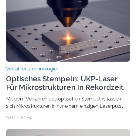
Verfahrenstechnologie
Optisches Stempeln: UKP-Laser
Für Mikrostrukturen In Rekordzeit
Mit dem Verfahren des optischen Stempelns lassen
sich Mikrostrukturen in nur einem einzigen Laserpuls
präzise und reproduzierbar erzeugen – ganz ohne
16.09.2025
zeitaufwändiges Abscannen der Fläche. Am Fraunhofer
ILT formen Forschende in Zusammenarbeit mit der
RWTH Aachen den Strahl eines Ultrakurzpulslasers