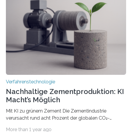
mithilfe eines Spatial Light Modulators (SLM) exakt in
das gewünschte Muster und bringen es direkt auf die
Werkstückoberfläche. Das beschleunigt die
Bearbeitung deutlich und eröffnet neue Möglichkeiten
für Branchen wie die stahl- und metallverarbeitende
Industrie oder die Glasverarbeitung. Erste Tests…
Verfahrenstechnologie
Nachhaltige Zementproduktion: KI
Macht’s Möglich
Mit KI zu grünem Zement Die Zementindustrie
verursacht rund acht Prozent der globalen CO₂-
Emissionen – das ist mehr als der gesamte weltweite
More than 1 year ago