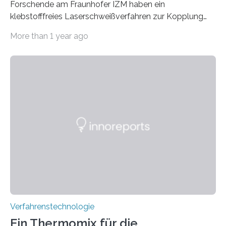
Forschende am Fraunhofer IZM haben ein
klebstofffreies Laserschweißverfahren zur Kopplung
photonisch integrierter Schaltkreise (PICs) mit
More than 1 year ago
optischen Glasfasern realisiert, welches auch in
kryogenen Umgebungen von bis zu vier Kelvin, also
-269.15°C potenziell einsetzbar ist. Die Technologie
eröffnet durch eine direkte Quarz-Quarz-Verbindung
eine zuverlässigere, schnellere und preiswertere Faser-
PIC-Kopplung und revolutioniert so Anwendungen im
Bereich der Quantentechnologien. Eine
Tieftemperaturumgebung ist unerlässlich zur
Beobachtung von Quanteneffekten. Letztere können
einen enormen Vorteil für die Lebensqualität von
Menschen haben, so ist der Umgang mit Big Data…
Verfahrenstechnologie
Ein Thermomix für die