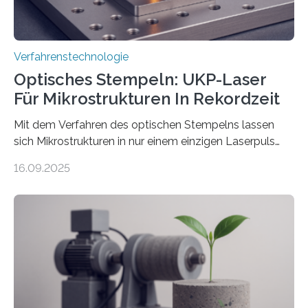
Verfahrenstechnologie
Optisches Stempeln: UKP-Laser
Für Mikrostrukturen In Rekordzeit
Mit dem Verfahren des optischen Stempelns lassen
sich Mikrostrukturen in nur einem einzigen Laserpuls
präzise und reproduzierbar erzeugen – ganz ohne
16.09.2025
zeitaufwändiges Abscannen der Fläche. Am Fraunhofer
ILT formen Forschende in Zusammenarbeit mit der
RWTH Aachen den Strahl eines Ultrakurzpulslasers
mithilfe eines Spatial Light Modulators (SLM) exakt in
das gewünschte Muster und bringen es direkt auf die
Werkstückoberfläche. Das beschleunigt die
Bearbeitung deutlich und eröffnet neue Möglichkeiten
für Branchen wie die stahl- und metallverarbeitende
Industrie oder die Glasverarbeitung. Erste Tests…