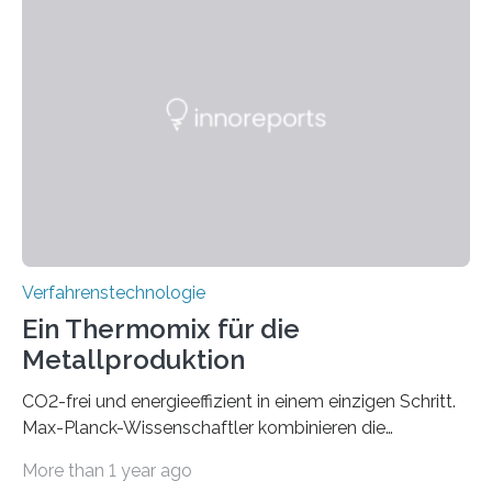
eröffnet durch eine direkte Quarz-Quarz-Verbindung
eine zuverlässigere, schnellere und preiswertere Faser-
PIC-Kopplung und revolutioniert so Anwendungen im
Bereich der Quantentechnologien. Eine
Tieftemperaturumgebung ist unerlässlich zur
Beobachtung von Quanteneffekten. Letztere können
einen enormen Vorteil für die Lebensqualität von
Menschen haben, so ist der Umgang mit Big Data…
Verfahrenstechnologie
Ein Thermomix für die
Metallproduktion
CO2-frei und energieeffizient in einem einzigen Schritt.
Max-Planck-Wissenschaftler kombinieren die
Gewinnung, Herstellung, Mischung und Verarbeitung
More than 1 year ago
von Metallen und Legierungen in einem einzigen,