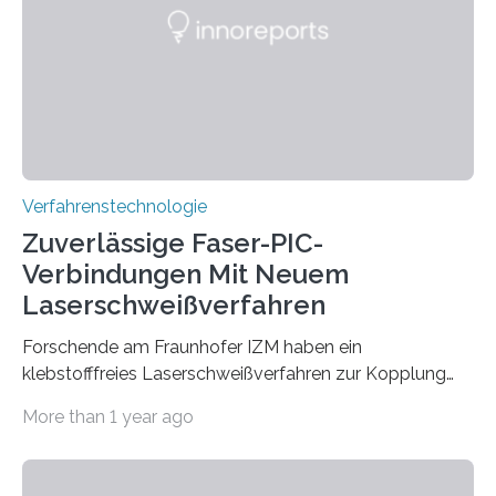
eingeheizt, um aus gemahlenem Kalkstein Klinker zu
brennen, der Grundstoff für baufertigen Zement. Wenig
überraschend: Solche Temperaturen…
Verfahrenstechnologie
Zuverlässige Faser-PIC-
Verbindungen Mit Neuem
Laserschweißverfahren
Forschende am Fraunhofer IZM haben ein
klebstofffreies Laserschweißverfahren zur Kopplung
photonisch integrierter Schaltkreise (PICs) mit
More than 1 year ago
optischen Glasfasern realisiert, welches auch in
kryogenen Umgebungen von bis zu vier Kelvin, also
-269.15°C potenziell einsetzbar ist. Die Technologie