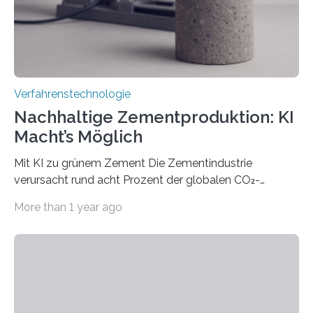
Verfahrenstechnologie
Nachhaltige Zementproduktion: KI
Macht’s Möglich
Mit KI zu grünem Zement Die Zementindustrie
verursacht rund acht Prozent der globalen CO₂-
Emissionen – das ist mehr als der gesamte weltweite
More than 1 year ago
Flugverkehr. Forschende am Paul Scherrer Institut PSI
haben ein KI-gestütztes Modell entwickelt, mit dem
sich neue Rezepturen für Zement schneller entdecken
lassen – bei gleicher Materialqualität und einer
besseren CO₂-Bilanz. Mit infernalischen 1400 Grad
Celsius werden die Drehöfen in den Zementwerken