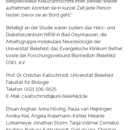
beispielsweise Kreuzfahrtschiffe ihren Betrieb wieder
aufnehmen, könnten sie in kurzer Zeit jede Person
testen, bevor sie an Bord geht.“
Beteiligt an der Studie waren zudem das Herz- und
Diabeteszentrum NRW in Bad Oeynhausen, die
Arbeitsgruppe molekulare Neurobiologie der
Universität Bielefeld, das Evangelische Klinikum Bethel
sowie der Forschungsverbund Biomedizin Bielefeld
OWL e.V.
Prof. Dr. Christian Kaltschmidt, Universität Bielefeld
Fakultät für Biologie
Telefon: 0521 106-5625
E-Mail: c.kaltschmidt@uni-bielefeld.de
Ehsan Asghari, Anna Höving, Paula van Heijningen,
Annika Kiel, Angela Kralemann-Köhler, Melanie
Lütkemeyer, Jonathan Storm, Tanja Vollmer, Cornelius
Knabbe, Barbara Kaltschmidt, Gert de Vos, Christian